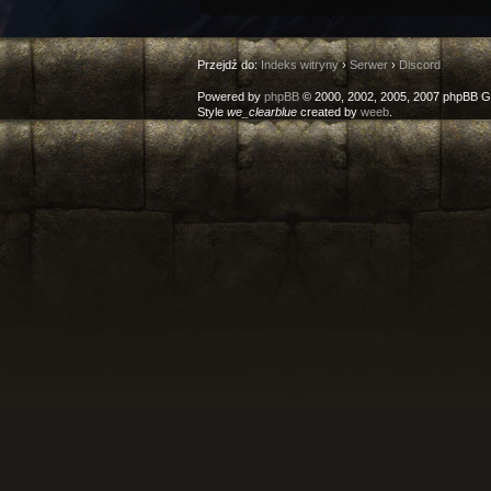
Przejdź do:
Indeks witryny
›
Serwer
›
Discord
Powered by
phpBB
© 2000, 2002, 2005, 2007 phpBB G
Style
we_clearblue
created by
weeb
.