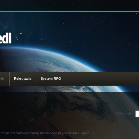
edi
min
Rekrutacja
System RPG
Przejdź do:
rum nie ma żadnego zarejestrowanego użytkownika i 2 gości