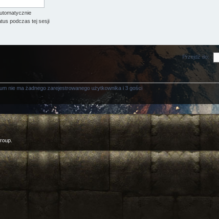
utomatycznie
tus podczas tej sesji
Przejdź do:
rum nie ma żadnego zarejestrowanego użytkownika i 3 gości
roup.