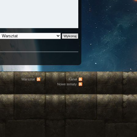
Warsztat
Kanał
Nowe tematy