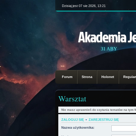
Dzisiaj jest 07 sie 2026, 13:21
Akademia J
31 ABY
Forum
Strona
Holonet
Regula
Warsztat
Nie masz uprawnień do czytania tematów na tym f
ZALOGUJ SIĘ
•
ZAREJESTRUJ SIĘ
Nazwa użytkownika: