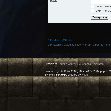
Hasło:
Loguj mnie a
Ukryj mój sta
KTO JEST ONLINE
Użytkownicy przeglądający to forum: Obecnie na fo
Przejdź do:
Indeks witryny
›
Akademia
›
Warsztat
Powered by
phpBB
© 2000, 2002, 2005, 2007 phpBB G
Style
we_clearblue
created by
weeb
.