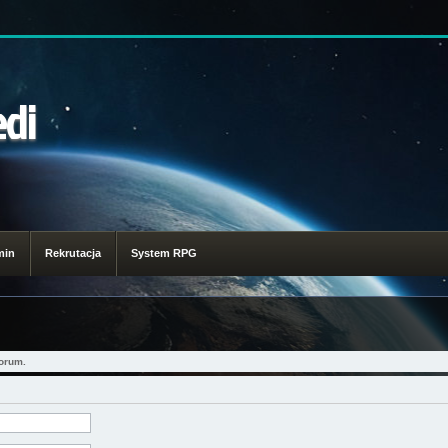
edi
min
Rekrutacja
System RPG
orum.