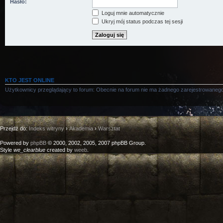
Hasło:
Loguj mnie automatycznie
Ukryj mój status podczas tej sesji
KTO JEST ONLINE
Użytkownicy przeglądający to forum: Obecnie na forum nie ma żadnego zarejestrowanego
Przejdź do:
Indeks witryny
›
Akademia
›
Warsztat
Powered by
phpBB
© 2000, 2002, 2005, 2007 phpBB Group.
Style
we_clearblue
created by
weeb
.