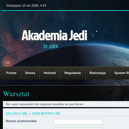
Dzisiaj jest 10 sie 2026, 4:43
Akademia Jedi
31 ABY
Forum
Strona
Holonet
Regulamin
Rekrutacja
System 
Warsztat
Nie masz uprawnień do czytania tematów na tym forum.
ZALOGUJ SIĘ
•
ZAREJESTRUJ SIĘ
Nazwa użytkownika: