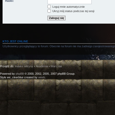
Hasło:
Loguj mnie automatycznie
Ukryj mój status podczas tej sesji
KTO JEST ONLINE
Użytkownicy przeglądający to forum: Obecnie na forum nie ma żadnego zarejestrowanego
Przejdź do:
Indeks witryny
›
Akademia
›
Warsztat
Powered by
phpBB
© 2000, 2002, 2005, 2007 phpBB Group.
Style
we_clearblue
created by
weeb
.