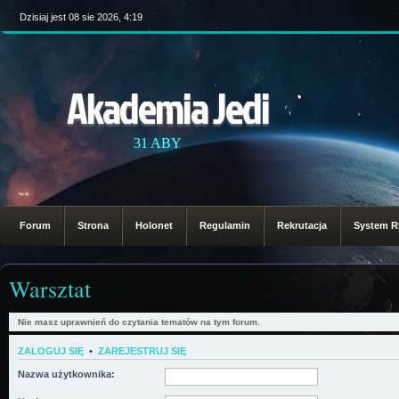
Dzisiaj jest 08 sie 2026, 4:19
Akademia Jedi
31 ABY
Forum
Strona
Holonet
Regulamin
Rekrutacja
System 
Warsztat
Nie masz uprawnień do czytania tematów na tym forum.
ZALOGUJ SIĘ
•
ZAREJESTRUJ SIĘ
Nazwa użytkownika: