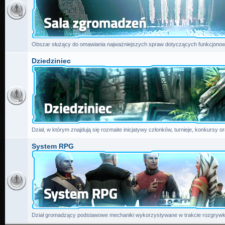
Obszar służący do omawiania najważniejszych spraw dotyczących funkcjonow
Dziedziniec
Dział, w którym znajdują się rozmaite inicjatywy członków, turnieje, konkursy or
System RPG
Dział gromadzący podstawowe mechaniki wykorzystywane w trakcie rozgrywk