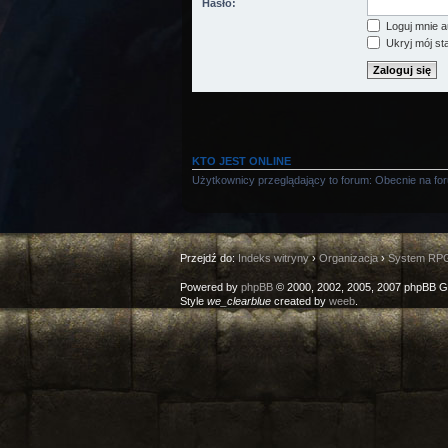
Hasło:
Loguj mnie a
Ukryj mój sta
KTO JEST ONLINE
Użytkownicy przeglądający to forum: Obecnie na fo
Przejdź do:
Indeks witryny
›
Organizacja
›
System RP
Powered by
phpBB
© 2000, 2002, 2005, 2007 phpBB G
Style
we_clearblue
created by
weeb
.