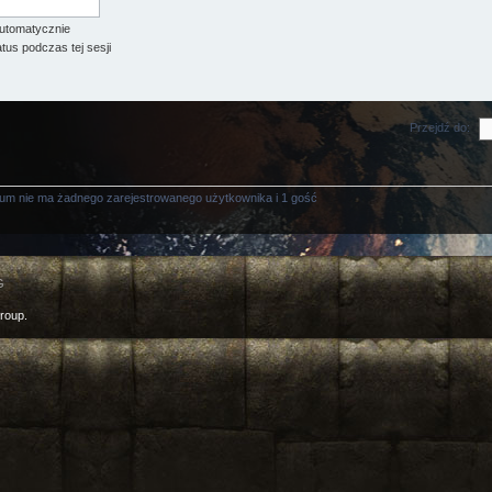
utomatycznie
tus podczas tej sesji
Przejdź do:
rum nie ma żadnego zarejestrowanego użytkownika i 1 gość
G
roup.