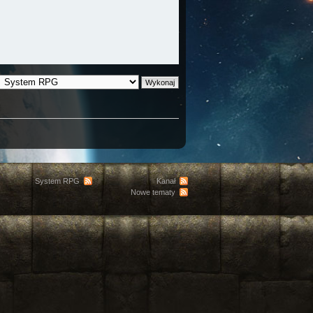
System RPG
Kanał
Nowe tematy