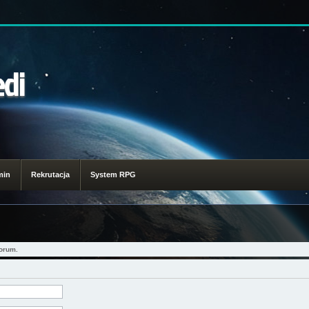
edi
min
Rekrutacja
System RPG
orum.