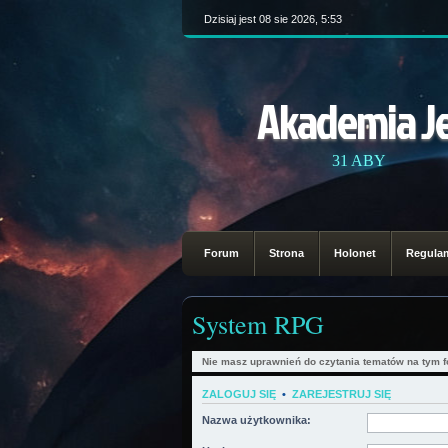
Dzisiaj jest 08 sie 2026, 5:53
Akademia J
31 ABY
Forum
Strona
Holonet
Regula
System RPG
Nie masz uprawnień do czytania tematów na tym f
ZALOGUJ SIĘ
•
ZAREJESTRUJ SIĘ
Nazwa użytkownika: