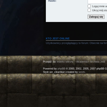
Hasło:
Loguj mnie a
Ukryj mój sta
KTO JEST ONLINE
Użytkownicy przeglądający to forum: Obecnie na fo
Przejdź do:
Indeks witryny
›
Akademia
›
Archiwa Jedi
Powered by
phpBB
© 2000, 2002, 2005, 2007 phpBB G
Style
we_clearblue
created by
weeb
.