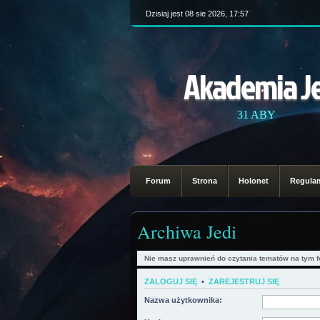
Dzisiaj jest 08 sie 2026, 17:57
Akademia J
31 ABY
Forum
Strona
Holonet
Regula
Archiwa Jedi
Nie masz uprawnień do czytania tematów na tym f
ZALOGUJ SIĘ
•
ZAREJESTRUJ SIĘ
Nazwa użytkownika: