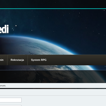
edi
min
Rekrutacja
System RPG
orum.