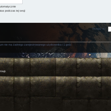
utomatycznie
tus podczas tej sesji
Przejdź do:
rum nie ma żadnego zarejestrowanego użytkownika i 1 gość
roup.