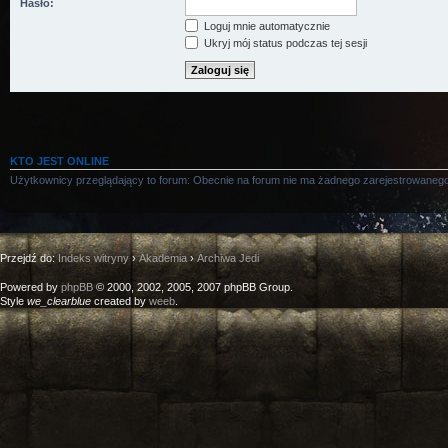
Hasło:
Loguj mnie automatycznie
Ukryj mój status podczas tej sesji
KTO JEST ONLINE
Użytkownicy przeglądający to forum: Obecnie na forum nie ma żadnego zarejestrowanego
Przejdź do:
Indeks witryny
›
Akademia
›
Archiwa Jedi
Powered by
phpBB
© 2000, 2002, 2005, 2007 phpBB Group.
Style
we_clearblue
created by
weeb
.