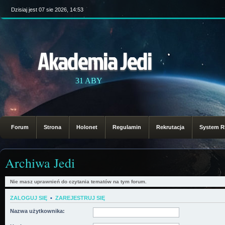
Dzisiaj jest 07 sie 2026, 14:53
Akademia Jedi
31 ABY
Forum
Strona
Holonet
Regulamin
Rekrutacja
System 
Archiwa Jedi
Nie masz uprawnień do czytania tematów na tym forum.
ZALOGUJ SIĘ
•
ZAREJESTRUJ SIĘ
Nazwa użytkownika: