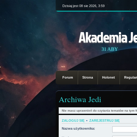
Dzisiaj jest 08 sie 2026, 3:59
Akademia J
31 ABY
Forum
Strona
Holonet
Regula
Archiwa Jedi
Nie masz uprawnień do czytania tematów na tym f
ZALOGUJ SIĘ
•
ZAREJESTRUJ SIĘ
Nazwa użytkownika: