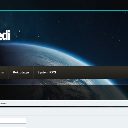
edi
min
Rekrutacja
System RPG
orum.