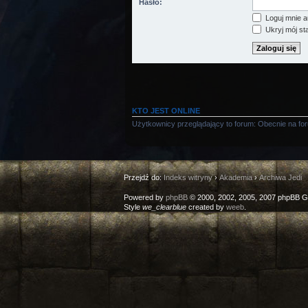
Hasło:
Loguj mnie a
Ukryj mój sta
KTO JEST ONLINE
Użytkownicy przeglądający to forum: Obecnie na fo
Przejdź do:
Indeks witryny
›
Akademia
›
Archiwa Jedi
Powered by
phpBB
© 2000, 2002, 2005, 2007 phpBB G
Style
we_clearblue
created by
weeb
.