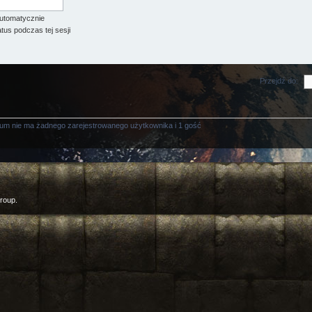
utomatycznie
tus podczas tej sesji
Przejdź do:
rum nie ma żadnego zarejestrowanego użytkownika i 1 gość
roup.