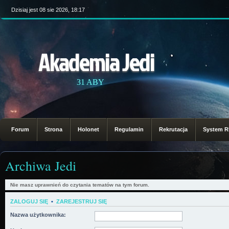
Dzisiaj jest 08 sie 2026, 18:17
Akademia Jedi
31 ABY
Forum
Strona
Holonet
Regulamin
Rekrutacja
System 
Archiwa Jedi
Nie masz uprawnień do czytania tematów na tym forum.
ZALOGUJ SIĘ
•
ZAREJESTRUJ SIĘ
Nazwa użytkownika: