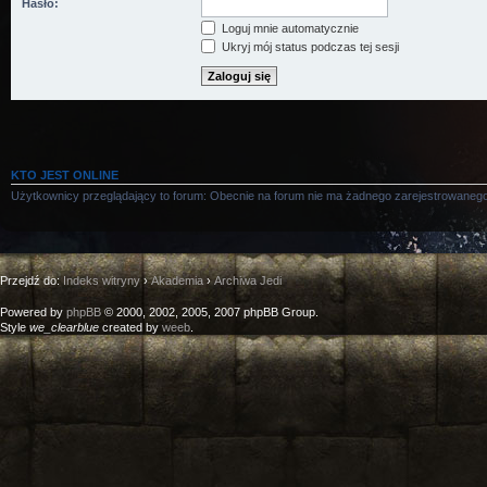
Hasło:
Loguj mnie automatycznie
Ukryj mój status podczas tej sesji
KTO JEST ONLINE
Użytkownicy przeglądający to forum: Obecnie na forum nie ma żadnego zarejestrowanego
Przejdź do:
Indeks witryny
›
Akademia
›
Archiwa Jedi
Powered by
phpBB
© 2000, 2002, 2005, 2007 phpBB Group.
Style
we_clearblue
created by
weeb
.