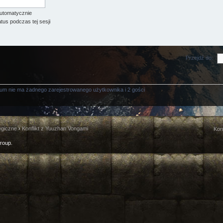
utomatycznie
tus podczas tej sesji
Przejdź do:
rum nie ma żadnego zarejestrowanego użytkownika i 2 gości
egiczne
›
Konflikt z Yuuzhan Vongami
Kon
roup.