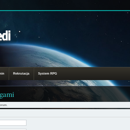
edi
min
Rekrutacja
System RPG
ngami
orum.