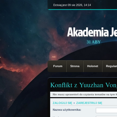
Dzisiaj jest 09 sie 2026, 14:14
Akademia J
31 ABY
Forum
Strona
Holonet
Regula
Konflikt z Yuuzhan Vo
Nie masz uprawnień do czytania tematów na tym f
ZALOGUJ SIĘ
•
ZAREJESTRUJ SIĘ
Nazwa użytkownika: