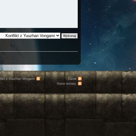
flikt z Yuuzhan Vongami
Kanał
Nowe tematy