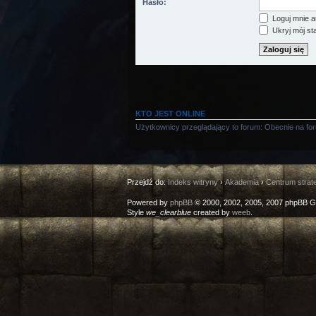
Hasło:
Loguj mnie a
Ukryj mój sta
KTO JEST ONLINE
Użytkownicy przeglądający to forum: Obecnie na fo
Przejdź do:
Indeks witryny
›
Akademia
›
Centrum strat
Powered by
phpBB
© 2000, 2002, 2005, 2007 phpBB G
Style
we_clearblue
created by
weeb
.