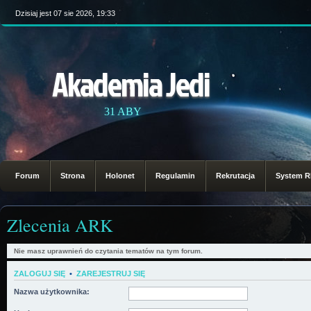
Dzisiaj jest 07 sie 2026, 19:33
Akademia Jedi
31 ABY
Forum
Strona
Holonet
Regulamin
Rekrutacja
System 
Zlecenia ARK
Nie masz uprawnień do czytania tematów na tym forum.
ZALOGUJ SIĘ
•
ZAREJESTRUJ SIĘ
Nazwa użytkownika: