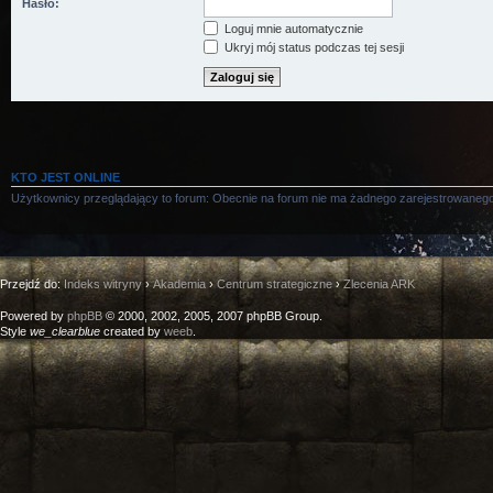
Hasło:
Loguj mnie automatycznie
Ukryj mój status podczas tej sesji
KTO JEST ONLINE
Użytkownicy przeglądający to forum: Obecnie na forum nie ma żadnego zarejestrowanego
Przejdź do:
Indeks witryny
›
Akademia
›
Centrum strategiczne
›
Zlecenia ARK
Powered by
phpBB
© 2000, 2002, 2005, 2007 phpBB Group.
Style
we_clearblue
created by
weeb
.