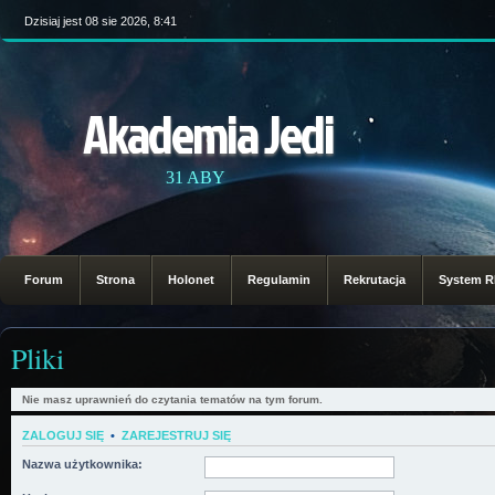
Dzisiaj jest 08 sie 2026, 8:41
Akademia Jedi
31 ABY
Forum
Strona
Holonet
Regulamin
Rekrutacja
System 
Pliki
Nie masz uprawnień do czytania tematów na tym forum.
ZALOGUJ SIĘ
•
ZAREJESTRUJ SIĘ
Nazwa użytkownika: