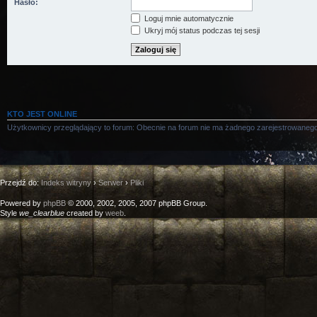
Hasło:
Loguj mnie automatycznie
Ukryj mój status podczas tej sesji
KTO JEST ONLINE
Użytkownicy przeglądający to forum: Obecnie na forum nie ma żadnego zarejestrowanego
Przejdź do:
Indeks witryny
›
Serwer
›
Pliki
Powered by
phpBB
© 2000, 2002, 2005, 2007 phpBB Group.
Style
we_clearblue
created by
weeb
.