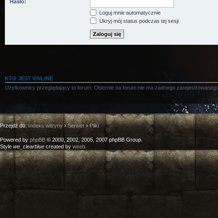
Hasło:
Loguj mnie automatycznie
Ukryj mój status podczas tej sesji
KTO JEST ONLINE
Użytkownicy przeglądający to forum: Obecnie na forum nie ma żadnego zarejestrowanego
Przejdź do:
Indeks witryny
›
Serwer
›
Pliki
Powered by
phpBB
© 2000, 2002, 2005, 2007 phpBB Group.
Style
we_clearblue
created by
weeb
.