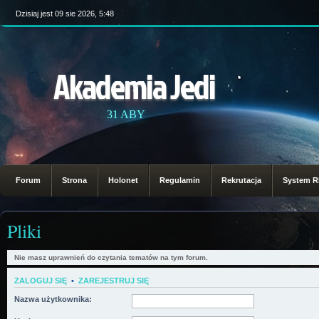
Dzisiaj jest 09 sie 2026, 5:48
Akademia Jedi
31 ABY
Forum
Strona
Holonet
Regulamin
Rekrutacja
System 
Pliki
Nie masz uprawnień do czytania tematów na tym forum.
ZALOGUJ SIĘ
•
ZAREJESTRUJ SIĘ
Nazwa użytkownika: