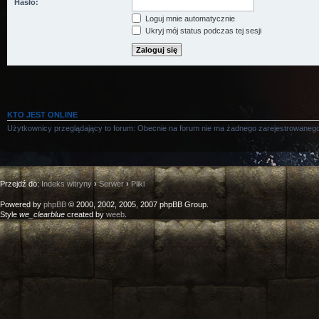
Hasło:
Loguj mnie automatycznie
Ukryj mój status podczas tej sesji
KTO JEST ONLINE
Użytkownicy przeglądający to forum: Obecnie na forum nie ma żadnego zarejestrowanego
Przejdź do:
Indeks witryny
›
Serwer
›
Pliki
Powered by
phpBB
© 2000, 2002, 2005, 2007 phpBB Group.
Style
we_clearblue
created by
weeb
.