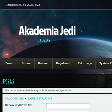
Dzisiaj jest 09 sie 2026, 8:23
Akademia Jedi
31 ABY
Forum
Strona
Holonet
Regulamin
Rekrutacja
System 
Pliki
Nie masz uprawnień do czytania tematów na tym forum.
ZALOGUJ SIĘ
•
ZAREJESTRUJ SIĘ
Nazwa użytkownika: