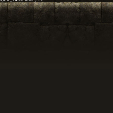
Style
we_clearblue
created by
weeb
.