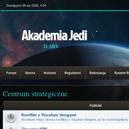
Dzisiaj jest 06 sie 2026, 4:04
Akademia Jedi
31 ABY
Forum
Strona
Holonet
Regulamin
Rekrutacja
System 
Centrum strategiczne
FORUM
Konflikt z Yuuzhan Vongami
Archiwum misji z okresu konfliktu z Yuuzhan Vongami, aż do rozstrzygnięcia