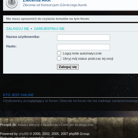
Zlecenia ARK
Zlecenia od Konsorcjum Górniczego Aurek.
Nie masz uprawnień do czytania tematów na tym forum.
ZALOGUJ SIĘ
•
ZAREJESTRUJ SIĘ
Nazwa użytkownika:
Hasło:
Loguj mnie automatycznie
Ukryj mój status podczas tej sesji
KTO JEST ONLINE
Użytkownicy przeglądający to forum: Obecnie na forum nie ma żadnego zarejestrowanego
Przejdź do:
Indeks witryny
›
Akademia
›
Centrum strategiczne
Powered by
phpBB
© 2000, 2002, 2005, 2007 phpBB Group.