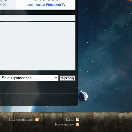
ty:
4
18 cze 2020, 16:59
y:
20
autor:
Ackial Fihleazah
Sala zgromadzeń
Kanał
Nowe tematy