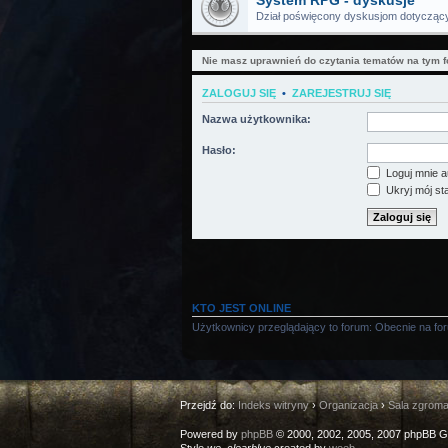
System RPG - dyskusje
Dział poświęcony dyskusjom dotyczą
Nie masz uprawnień do czytania tematów na tym f
ZALOGUJ SIĘ
•
ZAREJESTRUJ SIĘ
Nazwa użytkownika:
Hasło:
Loguj mnie a
Ukryj mój sta
KTO JEST ONLINE
Użytkownicy przeglądający to forum: Obecnie na fo
Przejdź do:
Indeks witryny
›
Organizacja
›
Sala zgrom
Powered by
phpBB
© 2000, 2002, 2005, 2007 phpBB G