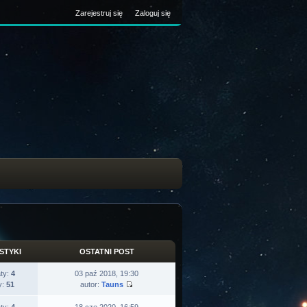
Zarejestruj się
Zaloguj się
STYKI
OSTATNI POST
ty:
4
03 paź 2018, 19:30
y:
51
autor:
Tauns