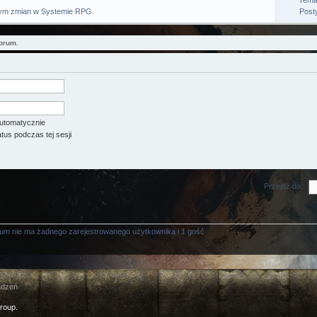
Tema
cym zmian w Systemie RPG.
Post
orum.
utomatycznie
tus podczas tej sesji
Przejdź do:
rum nie ma żadnego zarejestrowanego użytkownika i 1 gość
adzeń
roup.