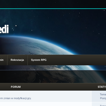
edi
min
Rekrutacja
System RPG
FORUM
STATY
Tema
m zmian w modyfikacji gry.
Post