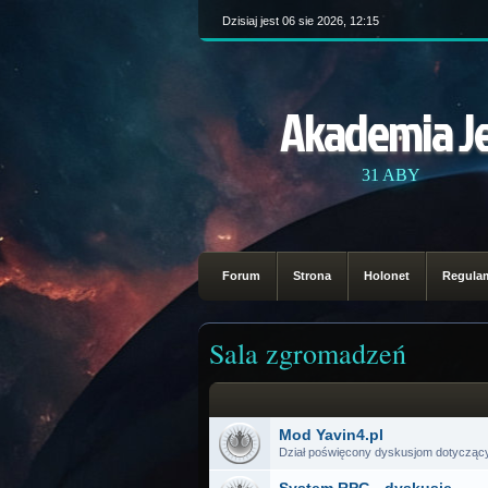
Dzisiaj jest 06 sie 2026, 12:15
Akademia J
31 ABY
Forum
Strona
Holonet
Regula
Sala zgromadzeń
Mod Yavin4.pl
Dział poświęcony dyskusjom dotyczący