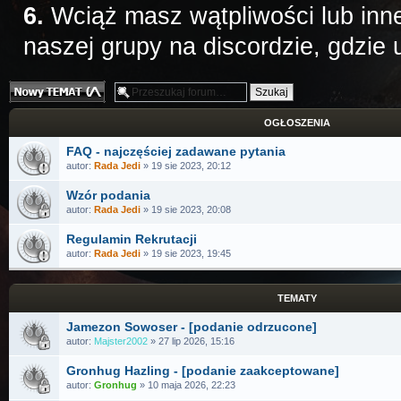
6.
Wciąż masz wątpliwości lub inne
naszej grupy na discordzie, gdzie
Nowy temat
OGŁOSZENIA
FAQ - najczęściej zadawane pytania
autor:
Rada Jedi
» 19 sie 2023, 20:12
Wzór podania
autor:
Rada Jedi
» 19 sie 2023, 20:08
Regulamin Rekrutacji
autor:
Rada Jedi
» 19 sie 2023, 19:45
TEMATY
Jamezon Sowoser - [podanie odrzucone]
autor:
Majster2002
» 27 lip 2026, 15:16
Gronhug Hazling - [podanie zaakceptowane]
autor:
Gronhug
» 10 maja 2026, 22:23