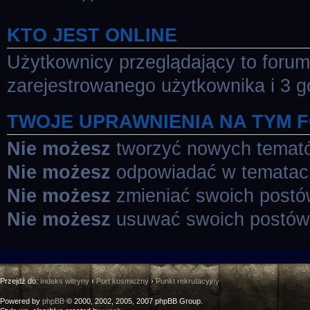
KTO JEST ONLINE
Użytkownicy przeglądający to foru
zarejestrowanego użytkownika i 3 g
TWOJE UPRAWNIENIA NA TYM 
Nie możesz
tworzyć nowych temat
Nie możesz
odpowiadać w tematac
Nie możesz
zmieniać swoich post
Nie możesz
usuwać swoich postów
Przejdź do:
Indeks witryny
›
Port kosmiczny
›
Punkt rekrutacyjny
Powered by
phpBB
© 2000, 2002, 2005, 2007 phpBB Group.