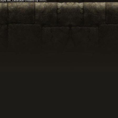
Style
we_clearblue
created by
weeb
.