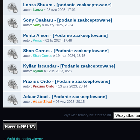
Lanza Shuura - [podanie zaakceptowane]
autor:
Lanza
» 28 cze 2025, 17:01
Sony Osakaru - [podanie zaakceptowane]
autor:
Sony
» 06 sty 2025, 23:34
Penta Amon - [Podanie zaakceptowane]
autor:
Penta
» 02 lip 2024, 17:48
Shan Corrus - [Podanie zaakceptowane]
autor:
Shan Corrus
» 19 mar 2024, 18:15
Kylian Iscandar - [Podanie zaakceptowane]
autor:
Kylian
» 12 lis 2023, 0:28
Praxius Ordo - [Podanie zaakceptowane]
autor:
Praxius Ordo
» 13 wrz 2023, 23:14
Adaar Zirad - [Podanie zaakceptowane]
autor:
Adaar Zirad
» 06 wrz 2023, 20:15
Wyświetl tematy nie starsze niż:
Nowy temat
Wróć do Indeks witryny