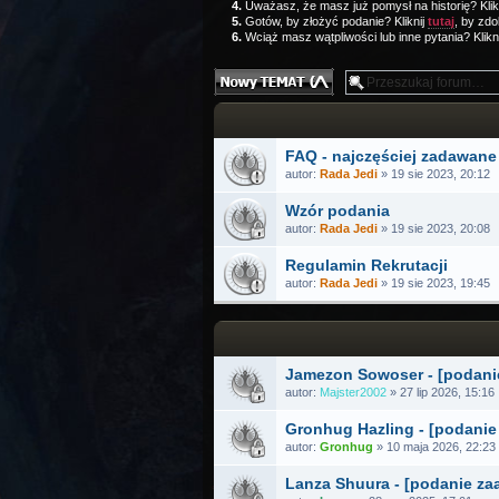
4.
Uważasz, że masz już pomysł na historię? Klik
5.
Gotów, by złożyć podanie? Kliknij
tutaj
, by zdo
6.
Wciąż masz wątpliwości lub inne pytania? Klikn
Nowy temat
FAQ - najczęściej zadawane
autor:
Rada Jedi
» 19 sie 2023, 20:12
Wzór podania
autor:
Rada Jedi
» 19 sie 2023, 20:08
Regulamin Rekrutacji
autor:
Rada Jedi
» 19 sie 2023, 19:45
Jamezon Sowoser - [podani
autor:
Majster2002
» 27 lip 2026, 15:16
Gronhug Hazling - [podani
autor:
Gronhug
» 10 maja 2026, 22:23
Lanza Shuura - [podanie z