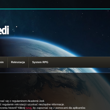
edi
min
Rekrutacja
System RPG
znać się z regulaminem Akademii Jedi.
ć regulamin rekrutacji i uzyskać niezbędne informacje.
niu historii? Kliknij
tutaj
, by zapoznać się z pomocami dla aplikantów.