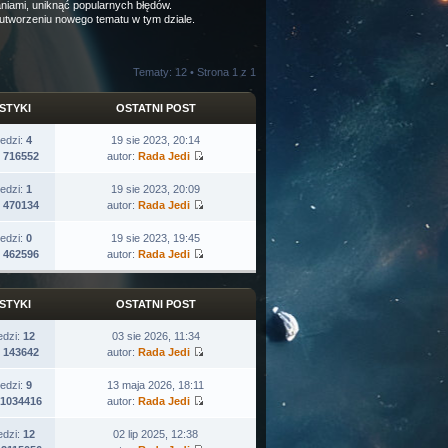
niami, uniknąć popularnych błędów.
y utworzeniu nowego tematu w tym dziale.
Tematy: 12 • Strona
1
z
1
STYKI
OSTATNI POST
edzi:
4
19 sie 2023, 20:14
:
716552
autor:
Rada Jedi
edzi:
1
19 sie 2023, 20:09
:
470134
autor:
Rada Jedi
edzi:
0
19 sie 2023, 19:45
:
462596
autor:
Rada Jedi
STYKI
OSTATNI POST
edzi:
12
03 sie 2026, 11:34
:
143642
autor:
Rada Jedi
edzi:
9
13 maja 2026, 18:11
1034416
autor:
Rada Jedi
edzi:
12
02 lip 2025, 12:38