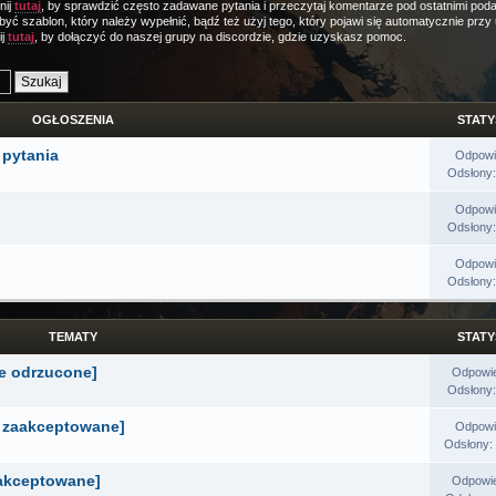
nij
tutaj
, by sprawdzić często zadawane pytania i przeczytaj komentarze pod ostatnimi poda
być szablon, który należy wypełnić, bądź też użyj tego, który pojawi się automatycznie prz
ij
tutaj
, by dołączyć do naszej grupy na discordzie, gdzie uzyskasz pomoc.
OGŁOSZENIA
STATY
 pytania
Odpowi
Odsłony
Odpowi
Odsłony
Odpowi
Odsłony
TEMATY
STATY
e odrzucone]
Odpowi
Odsłony
e zaakceptowane]
Odpowi
Odsłony:
aakceptowane]
Odpowi