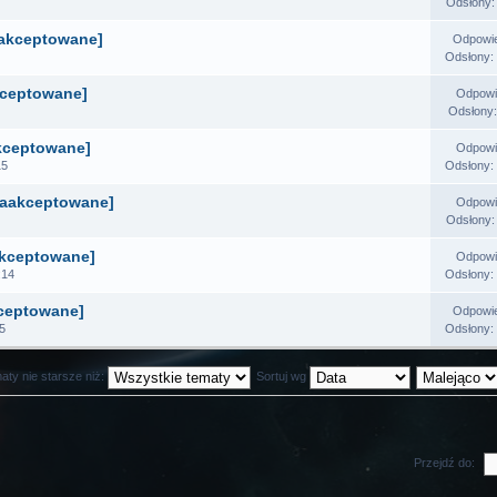
Odsłony
aakceptowane]
Odpowi
Odsłony:
kceptowane]
Odpowi
Odsłony
akceptowane]
Odpowi
15
Odsłony:
 zaakceptowane]
Odpowi
Odsłony
akceptowane]
Odpowi
:14
Odsłony:
kceptowane]
Odpowi
5
Odsłony:
aty nie starsze niż:
Sortuj wg
Przejdź do: