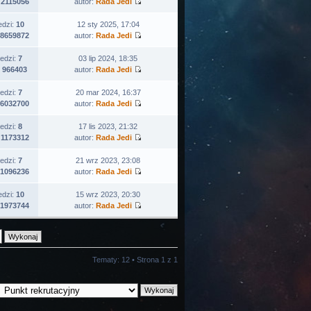
:
2115056
autor:
Rada Jedi
edzi:
10
12 sty 2025, 17:04
8659872
autor:
Rada Jedi
edzi:
7
03 lip 2024, 18:35
:
966403
autor:
Rada Jedi
edzi:
7
20 mar 2024, 16:37
6032700
autor:
Rada Jedi
edzi:
8
17 lis 2023, 21:32
:
1173312
autor:
Rada Jedi
edzi:
7
21 wrz 2023, 23:08
1096236
autor:
Rada Jedi
edzi:
10
15 wrz 2023, 20:30
1973744
autor:
Rada Jedi
Tematy: 12 • Strona
1
z
1