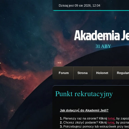
Dzisiaj jest 09 sie 2026, 12:04
Akademia J
31 ABY
Forum
Strona
Holonet
Regula
Punkt rekrutacyjny
Jak dołączyć do Akademii Jedi?
1.
Pierwszy raz na stronie? Kliknij
tutaj
, by zapo
2.
Chcesz złożyć podanie? Kliknij
tutaj
, by pozna
3.
Potrzebujesz pomocy lub wskazówek przy tworze