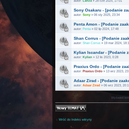
autor:
Lanza
» 28 cze 2025, 17:01
Sony Osakaru - [podanie z
autor:
Sony
» 06 sty 2025, 23:34
Penta Amon - [Podanie zaa
autor:
Penta
» 02 lip 2024, 17:48
Shan Corrus - [Podanie za
autor:
Shan Corrus
» 19 mar 2024, 18:
Kylian Iscandar - [Podanie
autor:
Kylian
» 12 lis 2023, 0:28
Praxius Ordo - [Podanie za
autor:
Praxius Ordo
» 13 wrz 2023, 23
Adaar Zirad - [Podanie zaa
autor:
Adaar Zirad
» 06 wrz 2023, 20:1
Wyświetl tem
Nowy temat
Wróć do Indeks witryny