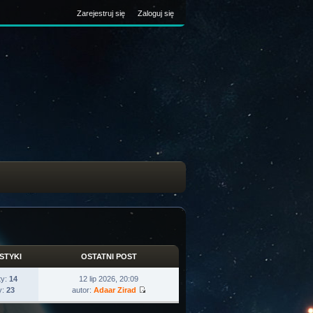
Zarejestruj się
Zaloguj się
STYKI
OSTATNI POST
ty:
14
12 lip 2026, 20:09
y:
23
autor:
Adaar Zirad