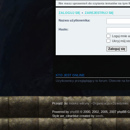
Nie masz uprawnień do czytania tematów na tym f
ZALOGUJ SIĘ
•
ZAREJESTRUJ SIĘ
Nazwa użytkownika:
Hasło:
Loguj mnie a
Ukryj mój sta
KTO JEST ONLINE
Użytkownicy przeglądający to forum: Obecnie na fo
Przejdź do:
Indeks witryny
›
Organizacja
›
Dziedziniec
Powered by
phpBB
© 2000, 2002, 2005, 2007 phpBB G
Style
we_clearblue
created by
weeb
.