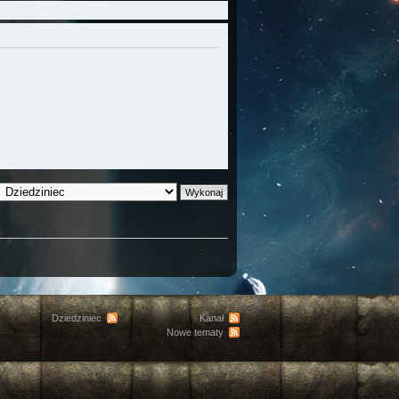
Dziedziniec
Kanał
Nowe tematy