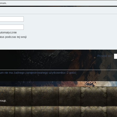
orum.
utomatycznie
tus podczas tej sesji
Przejdź do:
rum nie ma żadnego zarejestrowanego użytkownika i 2 gości
roup.