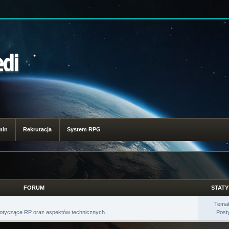
edi
min
Rekrutacja
System RPG
FORUM
STATY
Tema
i dotyczące RP oraz aspektów technicznych.
Post