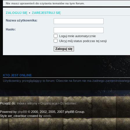
Nie masz uprawnień do czytania tematów na tym forum.
ZALOGUJ SIĘ
•
ZAREJESTRUJ SIĘ
Nazwa użytkownika:
Hasło:
Loguj mnie automatycznie
Ukryj mój status podczas tej sesji
KTO JEST ONLINE
Użytkownicy przeglądający to forum: Obecnie na forum nie ma żadnego zarejestrowanego
Przejdź do:
Indeks witryny
›
Organizacja
›
Dziedziniec
Powered by
phpBB
© 2000, 2002, 2005, 2007 phpBB Group.
Style
we_clearblue
created by
weeb
.