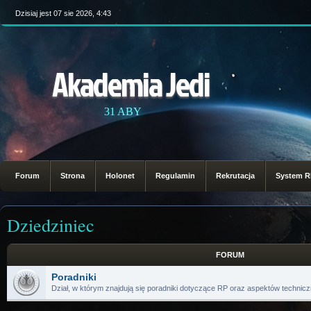
Dzisiaj jest 07 sie 2026, 4:43
Akademia Jedi
31 ABY
Forum
Strona
Holonet
Regulamin
Rekrutacja
System 
Dziedziniec
FORUM
Poradniki
Dział, w którym znajdują się poradniki dotyczące RP oraz aspektów technic