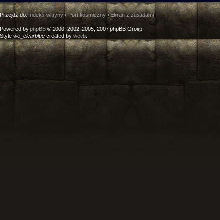
Przejdź do:
Indeks witryny
›
Port kosmiczny
›
Ekran z zasadami
Powered by
phpBB
© 2000, 2002, 2005, 2007 phpBB Group.
Style
we_clearblue
created by
weeb
.