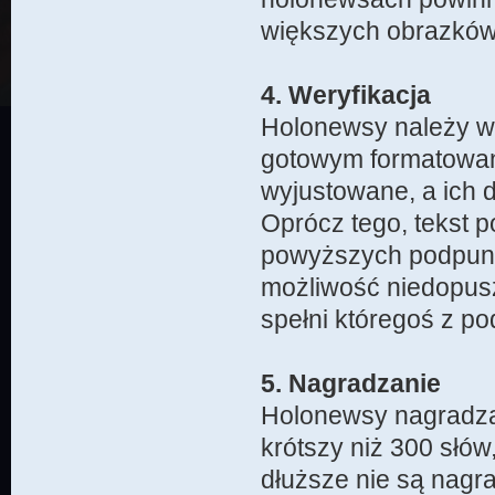
większych obrazków
4. Weryfikacja
Holonewsy należy wy
gotowym formatowan
wyjustowane, a ich 
Oprócz tego, tekst p
powyższych podpunk
możliwość niedopusz
spełni któregoś z 
5. Nagradzanie
Holonewsy nagradzane
krótszy niż 300 słów
dłuższe nie są nag