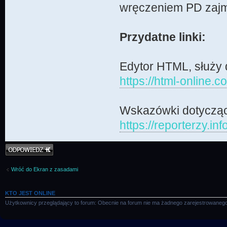
wręczeniem PD zajmu
Przydatne linki:
Edytor HTML, służy 
https://html-online.c
Wskazówki dotycząc
https://reporterzy.inf
Odpowiedz
Wróć do Ekran z zasadami
KTO JEST ONLINE
Użytkownicy przeglądający to forum: Obecnie na forum nie ma żadnego zarejestrowanego