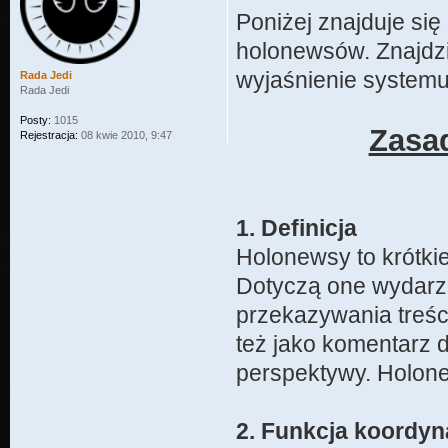
Poniżej znajduje si
holonewsów. Znajdzie
wyjaśnienie systemu
Rada Jedi
Rada Jedi
Posty:
1015
Zasa
Rejestracja:
08 kwie 2010, 9:47
1. Definicja
Holonewsy to krótkie 
Dotyczą one wydarze
przekazywania treści
też jako komentarz 
perspektywy. Holon
2. Funkcja koordyn