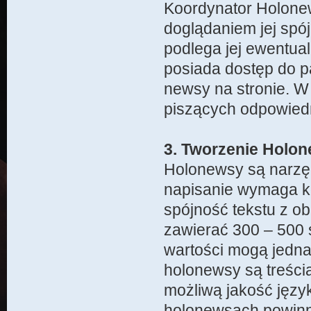
Koordynator Holonew
doglądaniem jej spój
podlega jej ewentual
posiada dostęp do p
newsy na stronie. W
piszących odpowiedn
3. Tworzenie Holo
Holonewsy są narzę
napisanie wymaga ko
spójność tekstu z o
zawierać 300 – 500 
wartości mogą jednak
holonewsy są treśc
możliwą jakość języ
holonewsach powinny