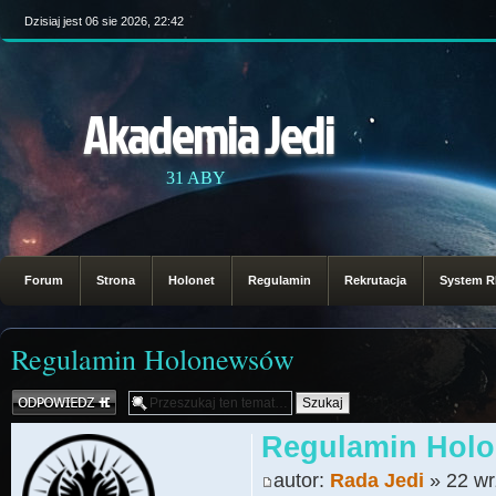
Dzisiaj jest 06 sie 2026, 22:42
Akademia Jedi
31 ABY
Forum
Strona
Holonet
Regulamin
Rekrutacja
System 
Regulamin Holonewsów
Odpowiedz
Regulamin Hol
autor:
Rada Jedi
» 22 wr