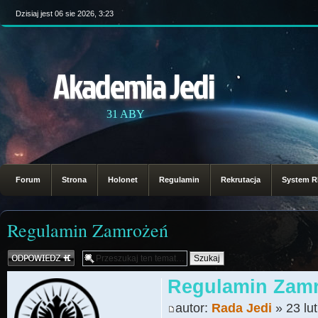
Dzisiaj jest 06 sie 2026, 3:23
Akademia Jedi
31 ABY
Forum
Strona
Holonet
Regulamin
Rekrutacja
System 
Regulamin Zamrożeń
Odpowiedz
Regulamin Zam
autor:
Rada Jedi
» 23 lu