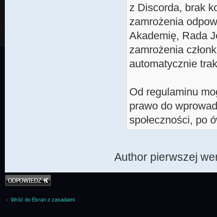
z Discorda, brak k
zamrożenia odpowi
Akademię, Rada Je
zamrożenia członk
automatycznie trak
Od regulaminu mog
prawo do wprowadz
społeczności, po 
Author pierwszej wer
Odpowiedz
Wróć do Ekran z zasadami