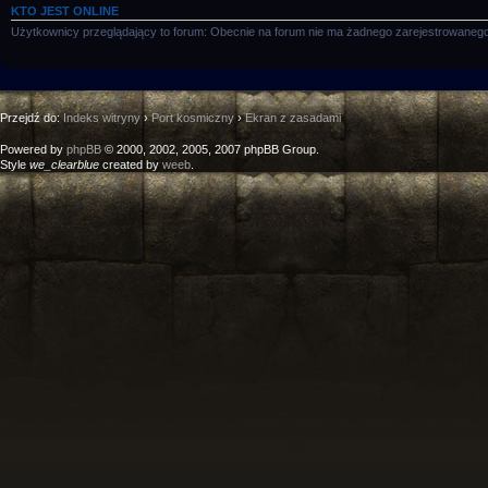
KTO JEST ONLINE
Użytkownicy przeglądający to forum: Obecnie na forum nie ma żadnego zarejestrowanego
Przejdź do:
Indeks witryny
›
Port kosmiczny
›
Ekran z zasadami
Powered by
phpBB
© 2000, 2002, 2005, 2007 phpBB Group.
Style
we_clearblue
created by
weeb
.