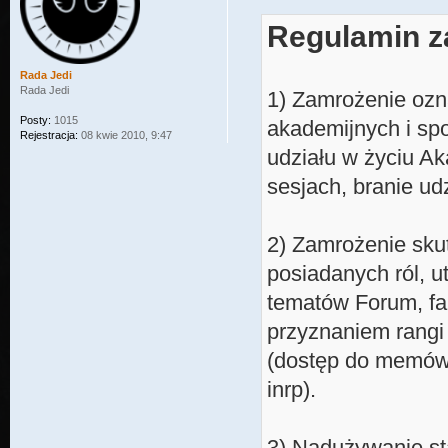
Regulamin z
Rada Jedi
Rada Jedi
1) Zamrożenie ozn
Posty:
1015
akademijnych i sp
Rejestracja:
08 kwie 2010, 9:47
udziału w życiu Ak
sesjach, branie udz
2) Zamrożenie sku
posiadanych ról, u
tematów Forum, fa
przyznaniem rangi
(dostęp do memów,
inrp).
3) Nadużywanie st