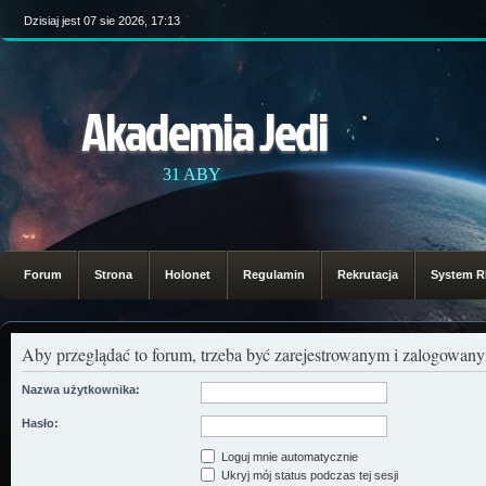
Dzisiaj jest 07 sie 2026, 17:13
Akademia Jedi
31 ABY
Forum
Strona
Holonet
Regulamin
Rekrutacja
System 
Aby przeglądać to forum, trzeba być zarejestrowanym i zalogowa
Nazwa użytkownika:
Hasło:
Loguj mnie automatycznie
Ukryj mój status podczas tej sesji