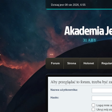
Dzisiaj jest 08 sie 2026, 6:55
Akademia J
31 ABY
Forum
Strona
Holonet
Regula
Aby przeglądać to forum, trzeba być 
Nazwa użytkownika:
Hasło:
Loguj mnie a
Ukryj mój sta