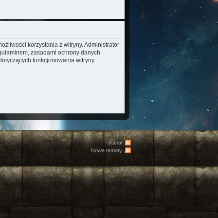
żliwości korzystania z witryny. Administrator
regulaminem, zasadami ochrony danych
otyczących funkcjonowania witryny.
Kanał
Nowe tematy