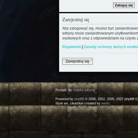
Zarejestruj się
Aby zalogować się, musisz być zarejestrowany
witryny może zarejestrowanym użytkownikom
osobowych oraz z odpowiedziami na często z
Regulamin
|
Zasady ochrony danych osob
Zarejestruj się
Przejdź do:
Indeks witryny
Powered by
phpBB
© 2000, 2002, 2005, 2007 phpBB G
Style
we_clearblue
created by
weeb
.