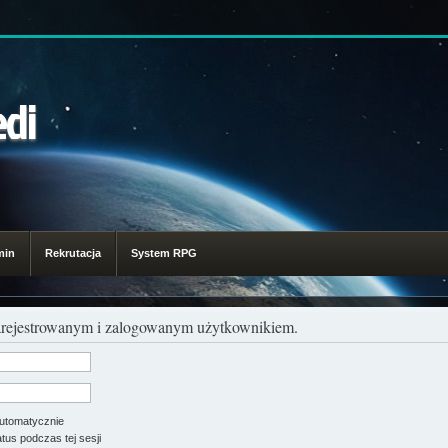
edi
min
Rekrutacja
System RPG
zarejestrowanym i zalogowanym użytkownikiem.
utomatycznie
tus podczas tej sesji