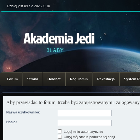
Dzisiaj jest 09 sie 2026, 0:10
Akademia Jedi
31 ABY
Forum
Strona
Holonet
Regulamin
Rekrutacja
System 
Aby przeglądać to forum, trzeba być zarejestrowanym i zalogowa
Nazwa użytkownika:
Hasło:
Loguj mnie automatycznie
Ukryj mój status podczas tej sesji