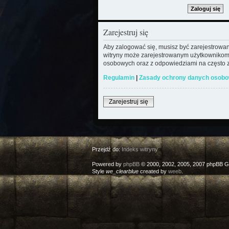
Zarejestruj się
Aby zalogować się, musisz być zarejestrowany
witryny może zarejestrowanym użytkownikom
osobowych oraz z odpowiedziami na często z
Regulamin
|
Zasady ochrony danych osob
Zarejestruj się
Przejdź do:
Indeks witryny
Powered by
phpBB
© 2000, 2002, 2005, 2007 phpBB G
Style
we_clearblue
created by
weeb
.