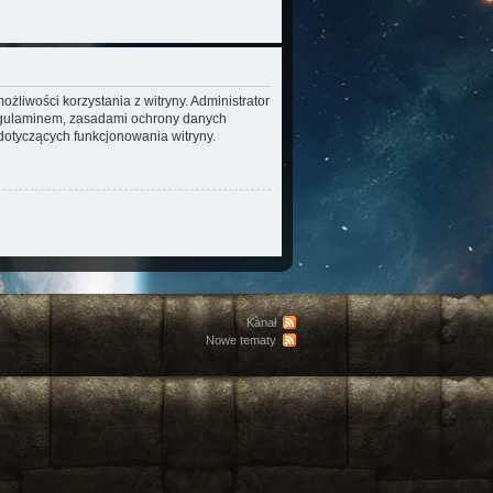
żliwości korzystania z witryny. Administrator
regulaminem, zasadami ochrony danych
otyczących funkcjonowania witryny.
Kanał
Nowe tematy