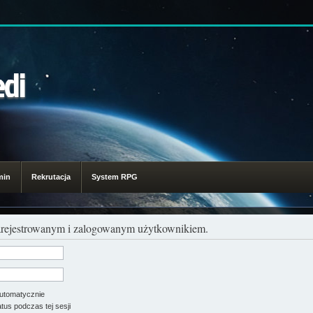
edi
min
Rekrutacja
System RPG
zarejestrowanym i zalogowanym użytkownikiem.
utomatycznie
tus podczas tej sesji