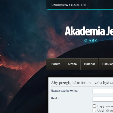
Dzisiaj jest 07 sie 2026, 5:46
Akademia J
31 ABY
Forum
Strona
Holonet
Regula
Aby przeglądać to forum, trzeba być 
Nazwa użytkownika:
Hasło:
Loguj mnie a
Ukryj mój sta