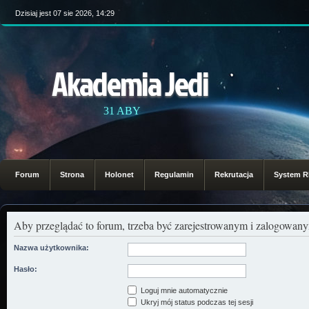
Dzisiaj jest 07 sie 2026, 14:29
Akademia Jedi
31 ABY
Forum
Strona
Holonet
Regulamin
Rekrutacja
System 
Aby przeglądać to forum, trzeba być zarejestrowanym i zalogowa
Nazwa użytkownika:
Hasło:
Loguj mnie automatycznie
Ukryj mój status podczas tej sesji