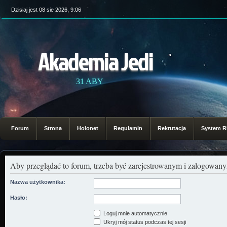
Dzisiaj jest 08 sie 2026, 9:06
Akademia Jedi
31 ABY
Forum
Strona
Holonet
Regulamin
Rekrutacja
System 
Aby przeglądać to forum, trzeba być zarejestrowanym i zalogowa
Nazwa użytkownika:
Hasło:
Loguj mnie automatycznie
Ukryj mój status podczas tej sesji