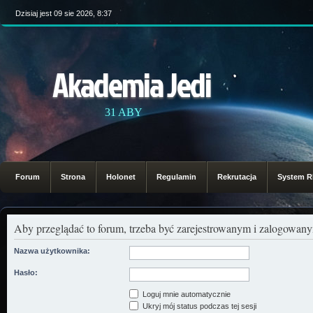
Dzisiaj jest 09 sie 2026, 8:37
Akademia Jedi
31 ABY
Forum
Strona
Holonet
Regulamin
Rekrutacja
System 
Aby przeglądać to forum, trzeba być zarejestrowanym i zalogowa
Nazwa użytkownika:
Hasło:
Loguj mnie automatycznie
Ukryj mój status podczas tej sesji