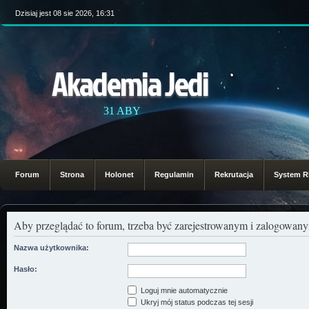
Dzisiaj jest 08 sie 2026, 16:31
Akademia Jedi
31 ABY
Forum
Strona
Holonet
Regulamin
Rekrutacja
System 
Aby przeglądać to forum, trzeba być zarejestrowanym i zalogowa
Nazwa użytkownika:
Hasło:
Loguj mnie automatycznie
Ukryj mój status podczas tej sesji