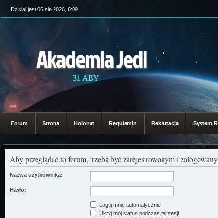
Dzisiaj jest 06 sie 2026, 6:09
Akademia Jedi
31 ABY
Forum
Strona
Holonet
Regulamin
Rekrutacja
System 
Aby przeglądać to forum, trzeba być zarejestrowanym i zalogowa
Nazwa użytkownika:
Hasło:
Loguj mnie automatycznie
Ukryj mój status podczas tej sesji