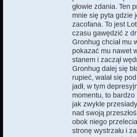
głowie zdania. Ten 
mnie się pyta gdzie 
zacofana. To jest Lo
czasu gawędzić z dro
Gronhug chciał mu w
pokazać mu nawet w
stanem i zaczął węd
Gronhug dalej się bł
rupieć, walał się pod
jadł, w tym depresy
momentu, to bardzo
jak zwykle przesiad
nad swoją przeszłośc
obok niego przelecia
stronę wystrzału i z