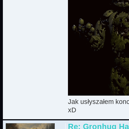
Jak usłyszałem konce
xD
Re: Gronhug Haz