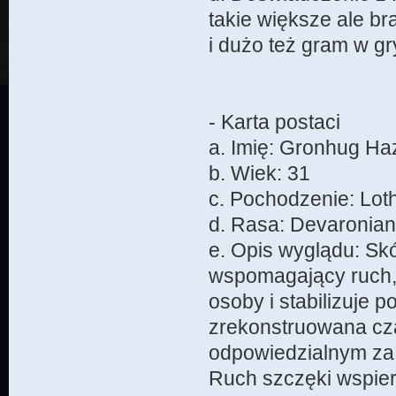
takie większe ale b
i dużo też gram w g
- Karta postaci
a. Imię: Gronhug Ha
b. Wiek: 31
c. Pochodzenie: Lot
d. Rasa: Devaronia
e. Opis wyglądu: Skó
wspomagający ruch, 
osoby i stabilizuje 
zrekonstruowana cz
odpowiedzialnym za
Ruch szczęki wspier