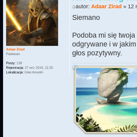
autor:
Adaar Zirad
» 12 
Siemano
Podoba mi się twoja 
odgrywane i w jakim
Adaar Zirad
głos pozytywny.
Padawan
Posty:
138
Rejestracja:
27 wrz 2016, 11:20
Lokalizacja:
Glee Anselm