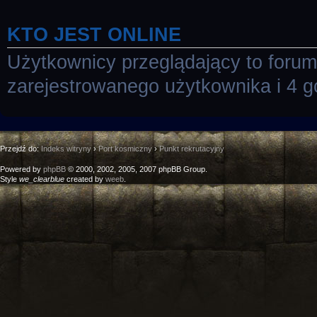
KTO JEST ONLINE
Użytkownicy przeglądający to foru
zarejestrowanego użytkownika i 4 g
Przejdź do:
Indeks witryny
›
Port kosmiczny
›
Punkt rekrutacyjny
Powered by
phpBB
© 2000, 2002, 2005, 2007 phpBB Group.
Style
we_clearblue
created by
weeb
.