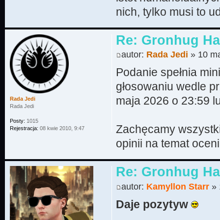
nich, tylko musi to 
Re: Gronhug Haz
autor:
Rada Jedi
» 10 ma
Podanie spełnia mi
głosowaniu wedle pr
maja 2026 o 23:59 l
Rada Jedi
Rada Jedi
Posty:
1015
Zachęcamy wszystki
Rejestracja:
08 kwie 2010, 9:47
opinii na temat oce
Re: Gronhug Haz
autor:
Kamyllon Starr
» 
Daje pozytyw