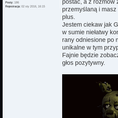
postać, a z rozmów 
Posty:
186
Rejestracja:
02 sty 2016, 16:15
przemyślaną i masz 
plus.
Jestem ciekaw jak G
w sumie niełatwy kon
rany odniesione po 
unikalne w tym przy
Fajnie będzie zobacz
głos pozytywny.