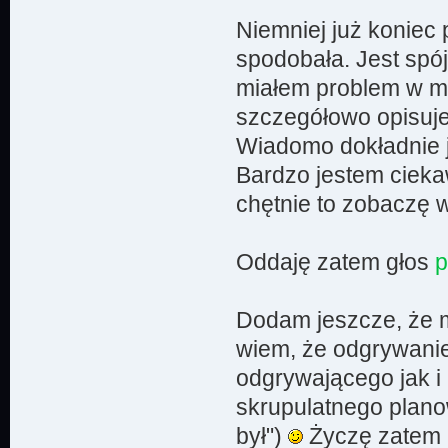
Niemniej już koniec
spodobała. Jest spó
miałem problem w mo
szczegółowo opisujes
Wiadomo dokładnie jak
Bardzo jestem ciekaw
chętnie to zobaczę
Oddaję zatem głos
p
Dodam jeszcze, że m
wiem, że odgrywanie
odgrywającego jak i 
skrupulatnego planow
był")
Życzę zatem 