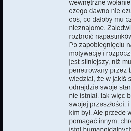
wewnętrzne wołanie,
czego dawno nie czu
coś, co dałoby mu c
nieznajome. Zaledwi
rozbroić napastnikó
Po zapobiegnięciu n
motywację i rozpoczą
jest silniejszy, niż 
penetrowany przez b
wiedział, że w jakiś
odnajdzie swoje star
nie istniał, tak więc
swojej przeszłości,
kim był. Ale przede 
pomagać innym, chro
istot humanoidalnych