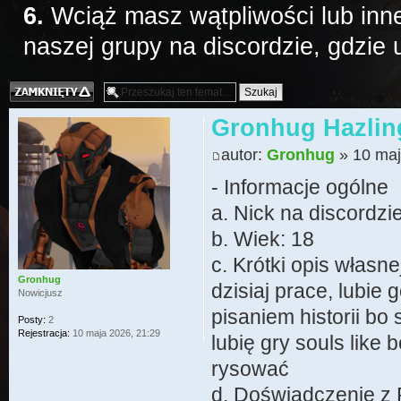
6.
Wciąż masz wątpliwości lub inne
naszej grupy na discordzie, gdzie
Temat zamknięty
Gronhug Hazlin
autor:
Gronhug
» 10 maj
- Informacje ogólne
a. Nick na discordzie
b. Wiek: 18
c. Krótki opis własn
Gronhug
dzisiaj prace, lubie
Nowicjusz
pisaniem historii b
Posty:
2
Rejestracja:
10 maja 2026, 21:29
lubię gry souls like
rysować
d. Doświadczenie z 