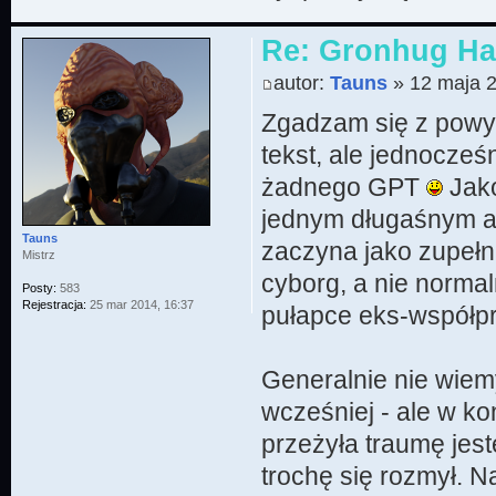
Re: Gronhug Haz
autor:
Tauns
» 12 maja 2
Zgadzam się z powyż
tekst, ale jednocześ
żadnego GPT
Jako
jednym długaśnym aka
Tauns
zaczyna jako zupełn
Mistrz
cyborg, a nie norma
Posty:
583
Rejestracja:
25 mar 2014, 16:37
pułapce eks-współp
Generalnie nie wiem
wcześniej - ale w kon
przeżyła traumę jest
trochę się rozmył. 