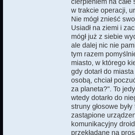
cierpieniem na całe 
w trakcie operacji,
Nie mógł znieść swo
Usiadł na ziemi i za
mógł już z siebie wy
ale dalej nic nie pam
tym razem pomyślnie.
miasto, w którego ki
gdy dotarł do miast
osobą, chciał poczuć
za planeta?''. To je
wtedy dotarło do nie
struny głosowe były 
zastąpione urządzen
komunikacyjny droid
przekładane na pros