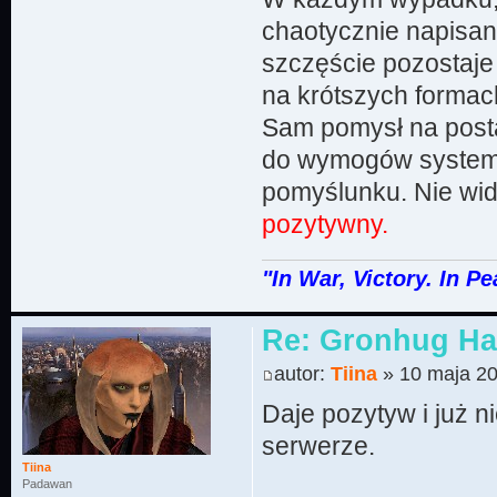
chaotycznie napisan
szczęście pozostaje
na krótszych formach
Sam pomysł na post
do wymogów systemu
pomyślunku. Nie wid
pozytywny.
"In War, Victory. In Pe
Re: Gronhug Haz
autor:
Tiina
» 10 maja 20
Daje pozytyw i już 
serwerze.
Tiina
Padawan