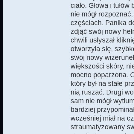
ciało. Głowa i tułów
nie mógł rozpoznać,
częściach. Panika do
zdjąć swój nowy hełm
chwili usłyszał klikn
otworzyła się, szybko
swój nowy wizerunek
większości skóry, ni
mocno poparzona. G
który był na stałe p
nią ruszać. Drugi wo
sam nie mógł wytłum
bardziej przypomina
wcześniej miał na cz
straumatyzowany swo