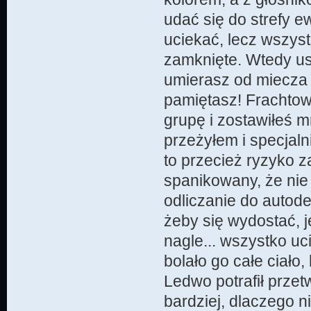
udać się do strefy 
uciekać, lecz wszyst
zamknięte. Wtedy us
umierasz od miecza 
pamiętasz! Frachtow
grupę i zostawiłeś 
przeżyłem i specjal
to przecież ryzyko 
spanikowany, że nie 
odliczanie do autode
żeby się wydostać, j
nagle... wszystko uc
bolało go całe ciało,
Ledwo potrafił przet
bardziej, dlaczego n