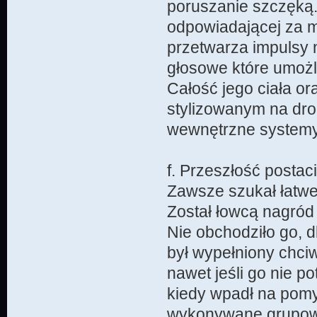
poruszanie szczęką
odpowiadającej za m
przetwarza impulsy
głosowe które umożl
Całość jego ciała o
stylizowanym na dro
wewnętrzne systemy
f. Przeszłość posta
Zawsze szukał łatwe
Został łowcą nagród 
Nie obchodziło go, d
był wypełniony chci
nawet jeśli go nie 
kiedy wpadł na pomys
wykonywane grupowo.