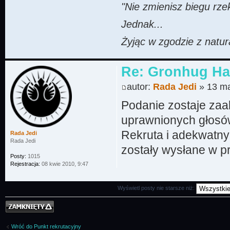
"Nie zmienisz biegu rze
Jednak...
Żyjąc w zgodzie z naturą
Re: Gronhug Haz
autor:
Rada Jedi
» 13 ma
Podanie zostaje za
uprawnionych głosó
Rekruta i adekwatny 
Rada Jedi
Rada Jedi
zostały wysłane w p
Posty:
1015
Rejestracja:
08 kwie 2010, 9:47
Wyświetl posty nie starsze niż:
Temat zamknięty
Wróć do Punkt rekrutacyjny