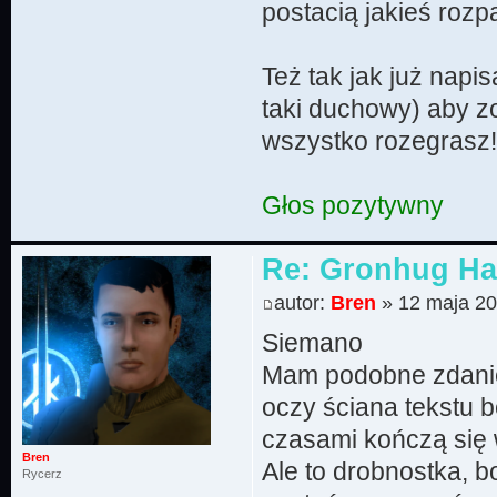
postacią jakieś rozp
Też tak jak już napis
taki duchowy) aby z
wszystko rozegrasz
Głos pozytywny
Re: Gronhug Haz
autor:
Bren
» 12 maja 20
Siemano
Mam podobne zdanie 
oczy ściana tekstu 
czasami kończą się
Bren
Ale to drobnostka, 
Rycerz