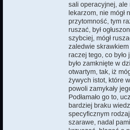
sali operacyjnej, ale 
lekarzom, nie mógł 
przytomność, tym ra
ruszać, był ogłuszo
szybciej, mógł rusza
zaledwie skrawkiem 
raczej tego, co było
było zamknięte w d
otwartym, tak, iż mó
żywych istot, które 
powoli zamykały jeg
Podłamało go to, ucz
bardziej braku wied
specyficznym rodzaj
szarawe, nadal pamię