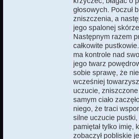
krzyczeć, błagać o p
głosowych. Poczuł bó
zniszczenia, a nastę
jego spalonej skórze
Następnym razem prz
całkowite pustkowie.
ma kontrole nad swo
jego twarz powędrow
sobie sprawę, że nie
wcześniej towarzyszył
uczucie, zniszczone 
samym ciało zaczęło 
niego, że traci wspom
silne uczucie pustki, 
pamiętał tylko imię,
zobaczył pobliskie j