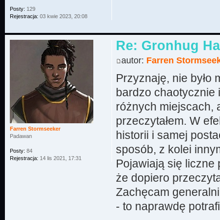
Posty:
129
Rejestracja:
03 kwie 2023, 20:08
Re: Gronhug Haz
autor:
Farren Stormsee
Przyznaję, nie było 
bardzo chaotycznie 
różnych miejscach, 
przeczytałem. W efe
Farren Stormseeker
historii i samej pos
Padawan
sposób, z kolei inny
Posty:
84
Rejestracja:
14 lis 2021, 17:31
Pojawiają się liczne
że dopiero przeczyt
Zachęcam generalnie
- to naprawdę potra