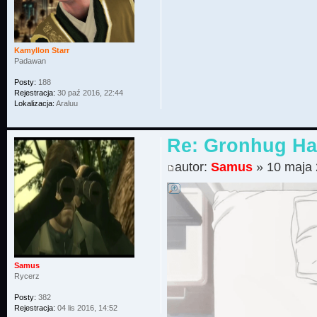
Kamyllon Starr
Padawan
Posty:
188
Rejestracja:
30 paź 2016, 22:44
Lokalizacja:
Araluu
Re: Gronhug Haz
autor:
Samus
» 10 maja 
Samus
Rycerz
Posty:
382
Rejestracja:
04 lis 2016, 14:52