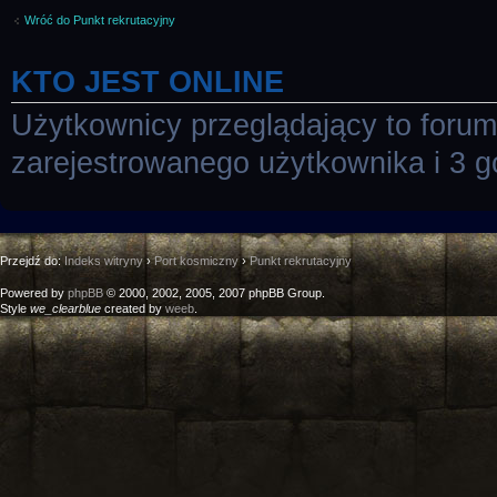
Wróć do Punkt rekrutacyjny
KTO JEST ONLINE
Użytkownicy przeglądający to foru
zarejestrowanego użytkownika i 3 g
Przejdź do:
Indeks witryny
›
Port kosmiczny
›
Punkt rekrutacyjny
Powered by
phpBB
© 2000, 2002, 2005, 2007 phpBB Group.
Style
we_clearblue
created by
weeb
.