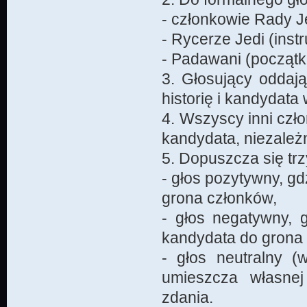
- członkowie Rady J
- Rycerze Jedi (inst
- Padawani (początku
3. Głosujący oddają
historię i kandydata 
4. Wszyscy inni czł
kandydata, niezależn
5. Dopuszcza się tr
- głos pozytywny, gd
grona członków,
- głos negatywny, g
kandydata do grona
- głos neutralny (
umieszcza własnej
zdania.