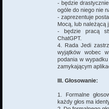
- będzie drastyczn
ogóle do niego nie n
- zaprezentuje post
Mocą, lub należącą 
- będzie pracą st
ChatGPT.
4. Rada Jedi zastr
wyjątków wobec w
podania w wypadku 
zamykającym aplikac
III. Głosowanie:
1. Formalne głoso
każdy głos ma ident
2. Do formalnego gł