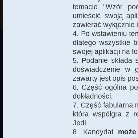
temacie "Wzór pod
umieścić swoją apl
zawierać wyłącznie i
4. Po wstawieniu te
dlatego wszystkie 
swojej aplikacji na f
5. Podanie składa s
doświadczenie w gr
zawarty jest opis post
6. Część ogólna p
dokładności.
7. Część fabularna 
która współgra z 
Jedi.
8. Kandydat
może