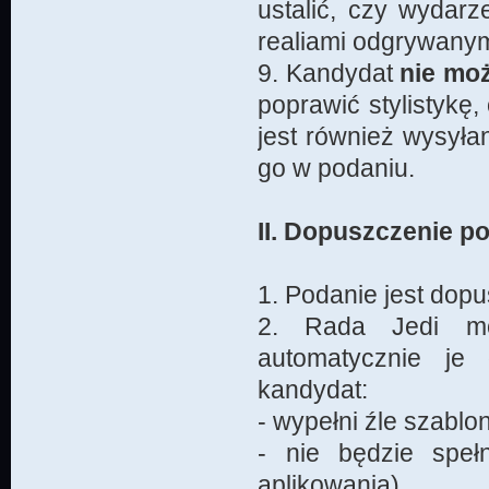
ustalić, czy wydarz
realiami odgrywanym
9. Kandydat
nie mo
poprawić stylistykę,
jest również wysyła
go w podaniu.
II. Dopuszczenie p
1. Podanie jest dop
2. Rada Jedi mo
automatycznie je 
kandydat:
- wypełni źle szablo
- nie będzie spe
aplikowania),