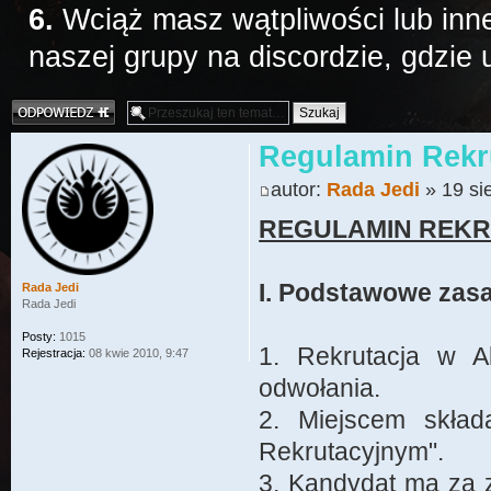
6.
Wciąż masz wątpliwości lub inne
naszej grupy na discordzie, gdzie
Odpowiedz
Regulamin Rekru
autor:
Rada Jedi
» 19 si
REGULAMIN REKR
I. Podstawowe zas
Rada Jedi
Rada Jedi
Posty:
1015
1. Rekrutacja w A
Rejestracja:
08 kwie 2010, 9:47
odwołania.
2. Miejscem skład
Rekrutacyjnym".
3. Kandydat ma za 