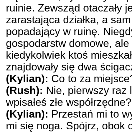
ruinie. Zewsząd otaczały j
zarastająca działka, a sam
popadający w ruinę. Niegd
gospodarstw domowe, ale t
kiedykolwiek ktoś mieszka
znajdowały się dwa ścigac
(Kylian):
Co to za miejsce?
(Rush):
Nie, pierwszy raz 
wpisałeś złe współrzędne?
(Kylian):
Przestań mi to w
mi się noga. Spójrz, obok 