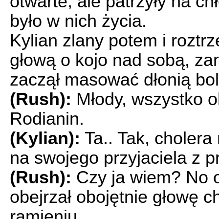
otwarte, ale patrzyły na ch
było w nich życia.
Kylian zlany potem i roztrz
głową o kojo nad sobą, zar
zaczął masować dłonią bol
(Rush):
Młody, wszystko o
Rodianin.
(Kylian):
Ta.. Tak, cholera 
na swojego przyjaciela z 
(Rush):
Czy ja wiem? No o
obejrzał obojętnie głowę c
ramieniu.