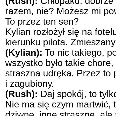
(Rush):
Chłopaku, dobrze 
razem, nie? Możesz mi powi
To przez ten sen?
Kylian rozłożył się na fote
kierunku pilota. Zmieszany
(Kylian):
To nic takiego, p
wszystko było takie chore
straszna udręka. Przez to 
i zagubiony.
(Rush):
Daj spokój, to tylk
Nie ma się czym martwić, 
dziwne, inne straszne, ale 