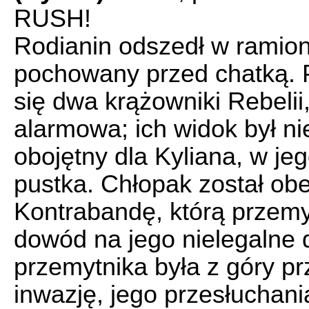
RUSH!
Rodianin odszedł w ramion
pochowany przed chatką. P
się dwa krążowniki Rebelii
alarmowa; ich widok był n
obojętny dla Kyliana, w je
pustka. Chłopak został ob
Kontrabandę, którą przemy
dowód na jego nielegalne 
przemytnika była z góry p
inwazję, jego przesłuchani