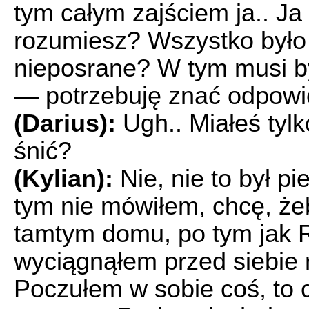
tym całym zajściem ja.. Ja
rozumiesz? Wszystko było i
nieposrane? W tym musi by
— potrzebuję znać odpowie
(Darius):
Ugh.. Miałeś tylk
śnić?
(Kylian):
Nie, nie to był p
tym nie mówiłem, chcę, że
tamtym domu, po tym jak R
wyciągnąłem przed siebie 
Poczułem w sobie coś, to co