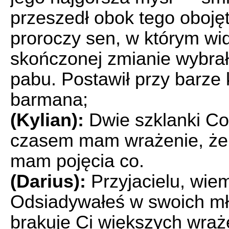
przeszedł obok tego obojęt
proroczy sen, w którym wid
skończonej zmianie wybrał
pabu. Postawił przy barze k
barmana;
(Kylian):
Dwie szklanki Cor
czasem mam wrażenie, że t
mam pojęcia co.
(Darius):
Przyjacielu, wiem,
Odsiadywałeś w swoich mło
brakuje Ci większych wraż