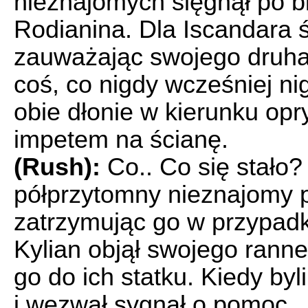
nieznajomych sięgnął po bla
Rodianina. Dla Iscandara 
zauważając swojego druha 
coś, co nigdy wcześniej ni
obie dłonie w kierunku opr
impetem na ścianę.
(Rush):
Co.. Co się stało?
półprzytomny nieznajomy 
zatrzymując go w przypad
Kylian objął swojego ranne
go do ich statku. Kiedy byl
i wezwał sygnał o pomoc.