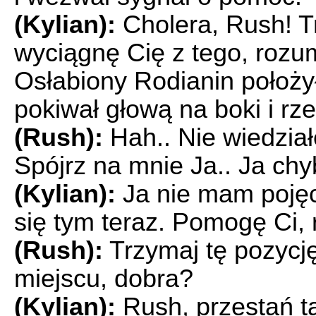
(Kylian):
Cholera, Rush! T
wyciągnę Cię z tego, rozu
Osłabiony Rodianin położył
pokiwał głową na boki i rze
(Rush):
Hah.. Nie wiedziałe
Spójrz na mnie Ja.. Ja chyb
(Kylian):
Ja nie mam pojęci
się tym teraz. Pomogę Ci,
(Rush):
Trzymaj tę pozycję
miejscu, dobra?
(Kylian):
Rush, przestań t