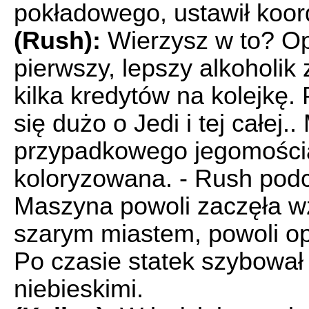
pokładowego, ustawił koor
(Rush):
Wierzysz w to? Op
pierwszy, lepszy alkoholik 
kilka kredytów na kolejkę.
się dużo o Jedi i tej całej
przypadkowego jegomościa 
koloryzowana. - Rush podci
Maszyna powoli zaczęła wz
szarym miastem, powoli op
Po czasie statek szybował 
niebieskimi.