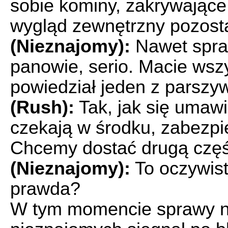
sobie kominy, zakrywające 
wygląd zewnętrzny pozosta
(Nieznajomy):
Nawet spraw
panowie, serio. Macie wszy
powiedział jeden z parszy
(Rush):
Tak, jak się umaw
czekają w środku, zabezp
Chcemy dostać drugą część
(Nieznajomy):
To oczywiste
prawda?
W tym momencie sprawy nab