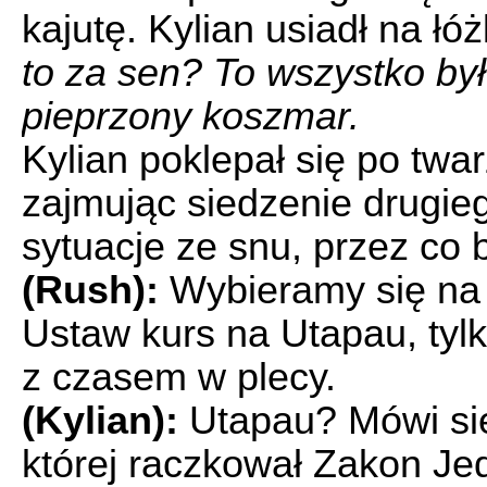
kajutę. Kylian usiadł na łó
to za sen? To wszystko było
pieprzony koszmar.
Kylian poklepał się po twar
zajmując siedzenie drugieg
sytuacje ze snu, przez co 
(Rush):
Wybieramy się na 
Ustaw kurs na Utapau, tylko
z czasem w plecy.
(Kylian):
Utapau? Mówi się
której raczkował Zakon Jed