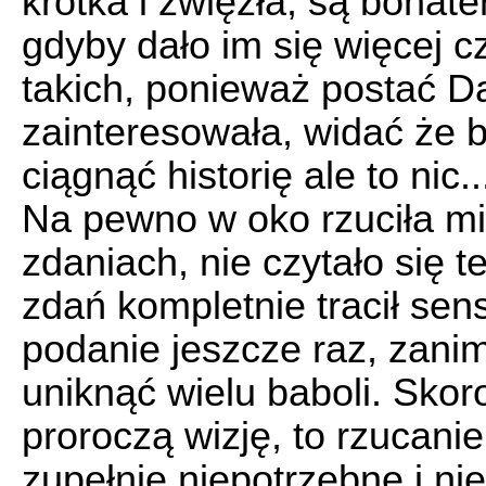
krótka i zwięzła, są bohat
gdyby dało im się więcej c
takich, ponieważ postać D
zainteresowała, widać że b
ciągnąć historię ale to nic.
Na pewno w oko rzuciła mi
zdaniach, nie czytało się t
zdań kompletnie tracił sen
podanie jeszcze raz, zanim
uniknąć wielu baboli. Skoro
proroczą wizję, to rzucanie
zupełnie niepotrzebne i ni