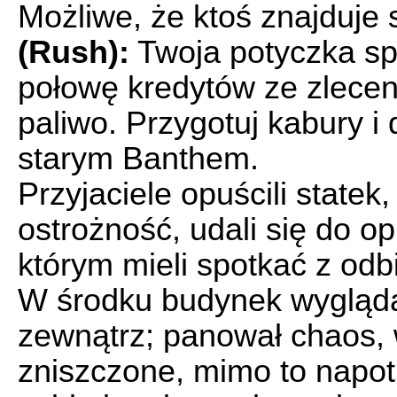
Możliwe, że ktoś znajduje 
(Rush):
Twoja potyczka sp
połowę kredytów ze zlecen
paliwo. Przygotuj kabury i 
starym Banthem.
Przyjaciele opuścili state
ostrożność, udali się do 
którym mieli spotkać z odb
W środku budynek wyglądał
zewnątrz; panował chaos, 
zniszczone, mimo to napotk