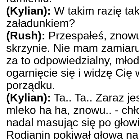
(Kylian):
W takim razię tak
załadunkiem?
(Rush):
Przespałeś, znowu
skrzynie. Nie mam zamiaru 
za to odpowiedzialny, młod
ogarnięcie się i widzę Cię
porządku.
(Kylian):
Ta.. Ta.. Zaraz je
mleko ha ha, znowu.. - chł
nadal masując się po głowi
Rodianin pokiwał głową na