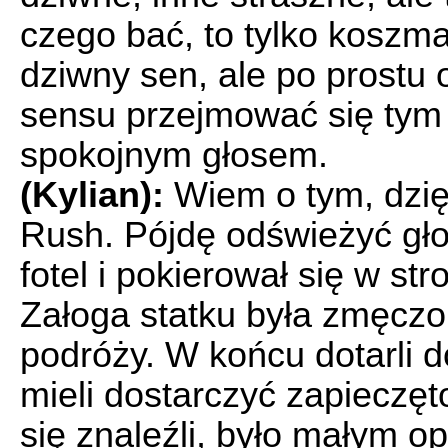
czego bać, to tylko kosz
dziwny sen, ale po prostu
sensu przejmować się tym 
spokojnym głosem.
(Kylian):
Wiem o tym, dzię
Rush. Pójdę odświeżyć głow
fotel i pokierował się w st
Załoga statku była zmęczon
podróży. W końcu dotarli 
mieli dostarczyć zapieczę
się znaleźli, było małym