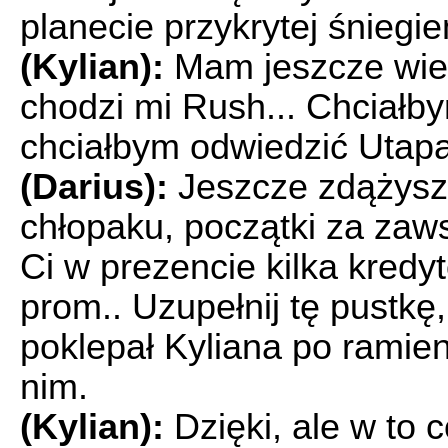
planecie przykrytej śniegi
(Kylian):
Mam jeszcze wiele
chodzi mi Rush... Chciałb
chciałbym odwiedzić Utap
(Darius):
Jeszcze zdążysz 
chłopaku, początki za zaw
Ci w prezencie kilka kredyt
prom.. Uzupełnij tę pustkę,
poklepał Kyliana po ramien
nim.
(Kylian):
Dzięki, ale w to 