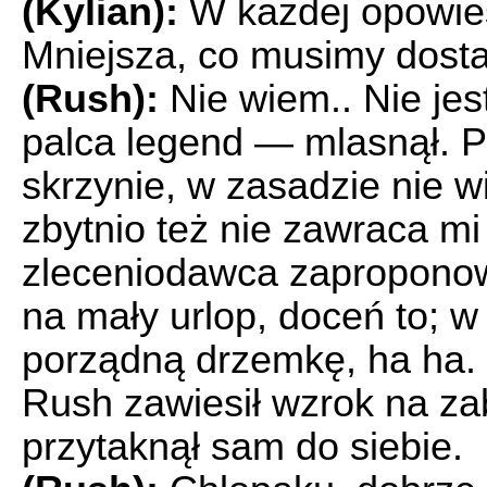
(Kylian):
W każdej opowieśc
Mniejsza, co musimy dostar
(Rush):
Nie wiem.. Nie je
palca legend — mlasnął. 
skrzynie, w zasadzie nie w
zbytnio też nie zawraca mi
zleceniodawca zapropono
na mały urlop, doceń to; 
porządną drzemkę, ha ha.
Rush zawiesił wzrok na za
przytaknął sam do siebie.