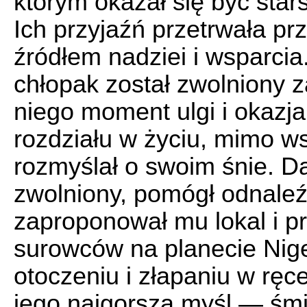
którym okazał się być star
Ich przyjaźń przetrwała prze
źródłem nadziei i wsparcia
chłopak został zwolniony z
niego moment ulgi i okazj
rozdziału w życiu, mimo ws
rozmyślał o swoim śnie. Da
zwolniony, pomógł odnaleź
zaproponował mu lokal i 
surowców na planecie Nige
otoczeniu i złapaniu w ręc
jego najgorsza myśl — śmie