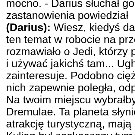
mocno. - Darius słuchał go
zastanowienia powiedział
(Darius):
Wiesz, kiedyś d
ten temat w robocie na p
rozmawiało o Jedi, którzy 
i używać jakichś tam... Ug
zainteresuje. Podobno cięż
nich zapewnie poległa, od
Na twoim miejscu wybrałby
Dremulae. Ta planeta słyni
atrakcję turystyczną, maj