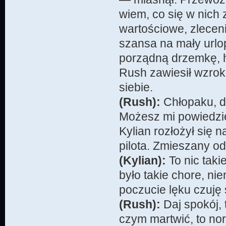
wiem, co się w nich 
wartościowe, zlece
szansa na mały urlo
porządną drzemkę, 
Rush zawiesił wzrok
siebie.
(Rush):
Chłopaku, d
Możesz mi powiedzieć
Kylian rozłożył się n
pilota. Zmieszany od
(Kylian):
To nic taki
było takie chore, n
poczucie lęku czuję 
(Rush):
Daj spokój, 
czym martwić, to nor