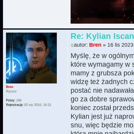
Re: Kylian Iscan
autor:
Bren
» 16 lis 2023
Myślę, że w ogólnym 
które wymagamy w sa
mamy z grubsza pok
widzę też żadnych c
Bren
postać nie nadawałab
Rycerz
go za dobre sprawow
Posty:
186
Rejestracja:
02 sty 2016, 16:15
koniec został przed
Kylian jest już nap
snu, więc będzie mo
która mnie najbardzie