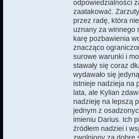
odpowiedzialności z
zaatakować. Zarzuty
przez radę, która n
uznany za winnego n
karę pozbawienia wol
znacząco ograniczony
surowe warunki i mo
stawały się coraz dł
wydawało się jedyną
istnieje nadzieja na
lata, ale Kylian zda
nadzieję na lepszą p
jednym z osadzonych
imieniu Darius. Ich p
źródłem nadziei i ws
zwolniony za dobre s