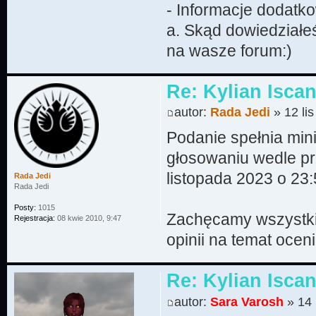
- Informacje dodatk
a. Skąd dowiedziałeś
na wasze forum:)
Re: Kylian Isca
autor:
Rada Jedi
» 12 li
Podanie spełnia mi
głosowaniu wedle pr
listopada 2023 o 23:
Rada Jedi
Rada Jedi
Posty:
1015
Zachęcamy wszystki
Rejestracja:
08 kwie 2010, 9:47
opinii na temat oce
Re: Kylian Iscan
autor:
Sara Varosh
» 14 