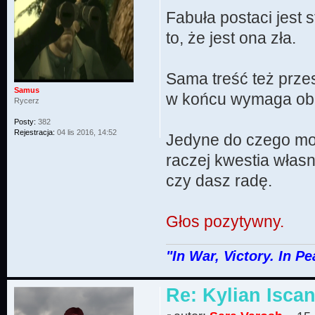
Fabuła postaci jest
to, że jest ona zła.
Sama treść też przes
Samus
w końcu wymaga obe
Rycerz
Posty:
382
Rejestracja:
04 lis 2016, 14:52
Jedyne do czego mogę
raczej kwestia własn
czy dasz radę.
Głos pozytywny.
"In War, Victory. In Pe
Re: Kylian Iscan