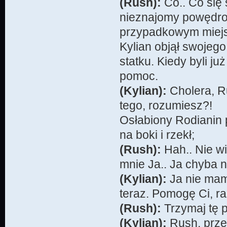
(Rush):
Co.. Co się 
nieznajomy powędro
przypadkowym miej
Kylian objął swojego
statku. Kiedy byli ju
pomoc.
(Kylian):
Cholera, R
tego, rozumiesz?!
Osłabiony Rodianin p
na boki i rzekł;
(Rush):
Hah.. Nie wi
mnie Ja.. Ja chyba ni
(Kylian):
Ja nie mam 
teraz. Pomogę Ci, r
(Rush):
Trzymaj tę p
(Kylian):
Rush, prze