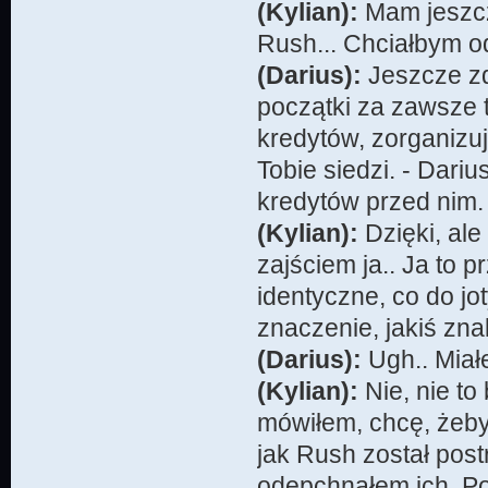
(Kylian):
Mam jeszcze
Rush... Chciałbym o
(Darius):
Jeszcze zd
początki za zawsze 
kredytów, zorganizuj
Tobie siedzi. - Dariu
kredytów przed nim.
(Kylian):
Dzięki, ale
zajściem ja.. Ja to 
identyczne, co do jo
znaczenie, jakiś zn
(Darius):
Ugh.. Miałe
(Kylian):
Nie, nie to
mówiłem, chcę, żeby
jak Rush został post
odepchnąłem ich. Poc