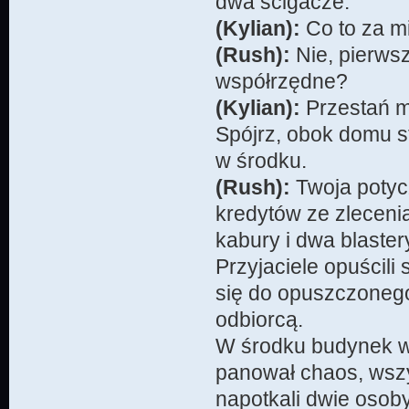
dwa ścigacze.
(Kylian):
Co to za mi
(Rush):
Nie, pierwsz
współrzędne?
(Kylian):
Przestań mi
Spójrz, obok domu st
w środku.
(Rush):
Twoja potyc
kredytów ze zleceni
kabury i dwa blaster
Przyjaciele opuścili
się do opuszczonego
odbiorcą.
W środku budynek wy
panował chaos, wszy
napotkali dwie osoby