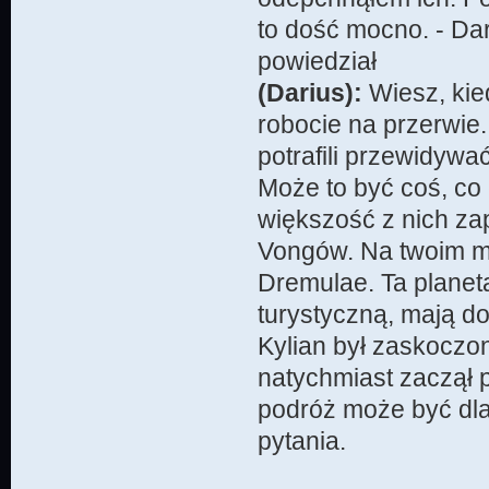
to dość mocno. - Dar
powiedział
(Darius):
Wiesz, kie
robocie na przerwie
potrafili przewidywa
Może to być coś, co 
większość z nich za
Vongów. Na twoim mi
Dremulae. Ta planeta
turystyczną, mają d
Kylian był zaskoczo
natychmiast zaczął p
podróż może być dla
pytania.