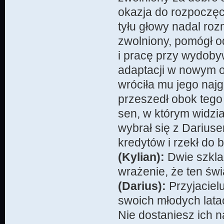
okazja do rozpoczęc
tyłu głowy nadal roz
zwolniony, pomógł o
i pracę przy wydoby
adaptacji w nowym o
wróciła mu jego naj
przeszedł obok tego 
sen, w którym widzia
wybrał się z Dariuse
kredytów i rzekł do
(Kylian):
Dwie szkla
wrażenie, że ten świ
(Darius):
Przyjacielu
swoich młodych lata
Nie dostaniesz ich n