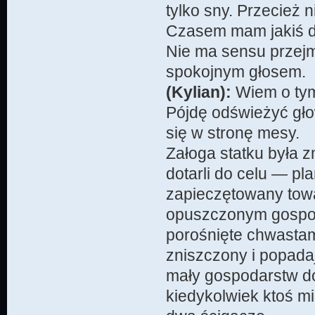
tylko sny. Przecież 
Czasem mam jakiś dz
Nie ma sensu przejm
spokojnym głosem.
(Kylian):
Wiem o tym
Pójdę odświeżyć głow
się w stronę mesy.
Załoga statku była 
dotarli do celu — pl
zapieczętowany towar
opuszczonym gospod
porośnięte chwastami
zniszczony i popada
mały gospodarstw do
kiedykolwiek ktoś m