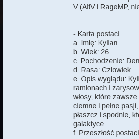
V (AltV i RageMP, ni
- Karta postaci
a. Imię: Kylian
b. Wiek: 26
c. Pochodzenie: De
d. Rasa: Człowiek
e. Opis wyglądu: Ky
ramionach i zarysow
włosy, które zawsze
ciemne i pełne pasji
płaszcz i spodnie, k
galaktyce.
f. Przeszłość postaci