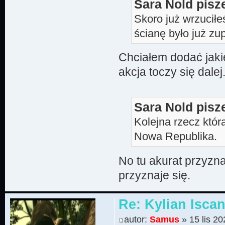
Sara Nold pisz
Skoro już wrzuciłeś
ścianę było już zu
Chciałem dodać jaki
akcja toczy się dalej
Sara Nold pisz
Kolejna rzecz która
Nowa Republika.
No tu akurat przyzna
przyznaje się.
Re: Kylian Iscan
autor:
Samus
» 15 lis 20