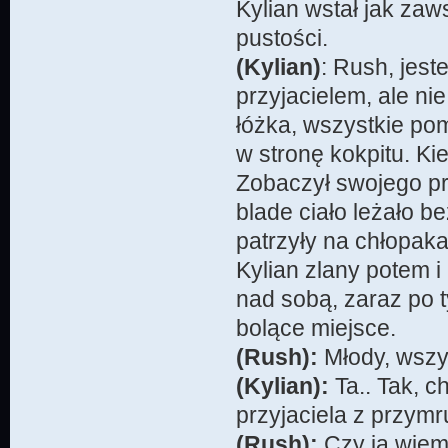
Kylian wstał jak za
pustości.
(Kylian)
: Rush, jest
przyjacielem, ale n
łóżka, wszystkie po
w stronę kokpitu. Ki
Zobaczył swojego pr
blade ciało leżało b
patrzyły na chłopaka
Kylian zlany potem i 
nad sobą, zaraz po 
bolące miejsce.
(Rush):
Młody, wszys
(Kylian):
Ta.. Tak, c
przyjaciela z przym
(Rush):
Czy ja wiem