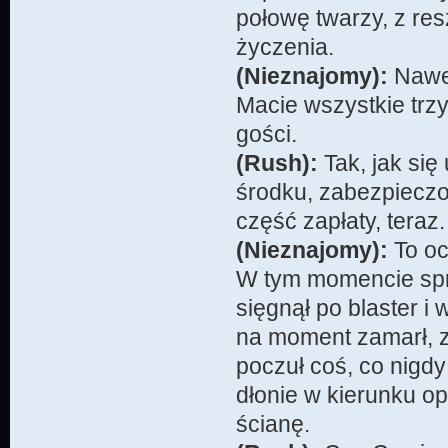
połowę twarzy, z re
życzenia.
(Nieznajomy):
Nawet
Macie wszystkie trz
gości.
(Rush):
Tak, jak si
środku, zabezpiecz
część zapłaty, teraz.
(Nieznajomy):
To oc
W tym momencie spra
sięgnął po blaster i 
na moment zamarł, 
poczuł coś, co nigdy
dłonie w kierunku op
ścianę.