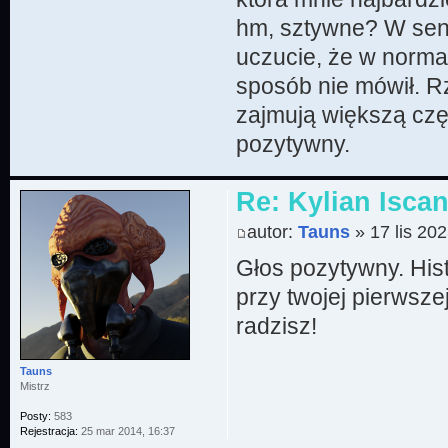
hm, sztywne? W sens
uczucie, że w norma
sposób nie mówił. Rz
zajmują większą częś
pozytywny.
Re: Kylian Iscan
autor:
Tauns
» 17 lis 202
Głos pozytywny. Hist
przy twojej pierwsze
radzisz!
Tauns
Mistrz
Posty:
583
Rejestracja:
25 mar 2014, 16:37