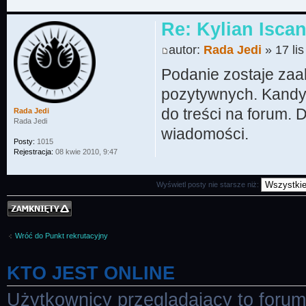
Re: Kylian Iscan
autor:
Rada Jedi
» 17 li
Podanie zostaje za
pozytywnych. Kandyd
do treści na forum. 
Rada Jedi
Rada Jedi
wiadomości.
Posty:
1015
Rejestracja:
08 kwie 2010, 9:47
Wyświetl posty nie starsze niż:
Temat zamknięty
Wróć do Punkt rekrutacyjny
KTO JEST ONLINE
Użytkownicy przeglądający to foru