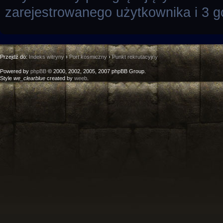
zarejestrowanego użytkownika i 3 g
Przejdź do:
Indeks witryny
›
Port kosmiczny
›
Punkt rekrutacyjny
Powered by
phpBB
© 2000, 2002, 2005, 2007 phpBB Group.
Style
we_clearblue
created by
weeb
.