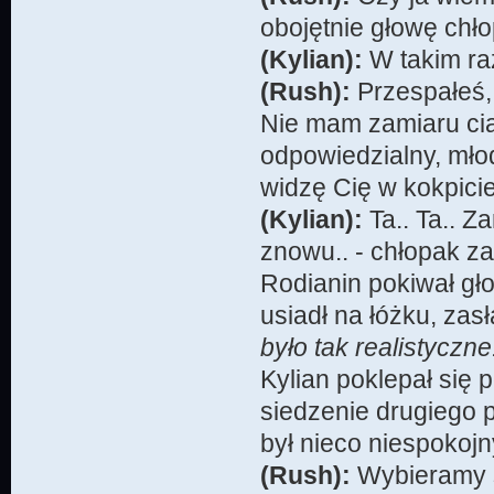
obojętnie głowę chło
(Kylian):
W takim raz
(Rush):
Przespałeś,
Nie mam zamiaru ciąg
odpowiedzialny, młod
widzę Cię w kokpici
(Kylian):
Ta.. Ta.. Z
znowu.. - chłopak za
Rodianin pokiwał gło
usiadł na łóżku, zas
było tak realistyczn
Kylian poklepał się p
siedzenie drugiego p
był nieco niespokojn
(Rush):
Wybieramy s