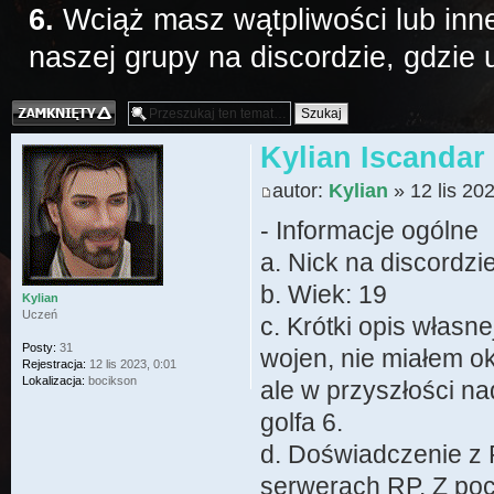
6.
Wciąż masz wątpliwości lub inne
naszej grupy na discordzie, gdzie
Temat zamknięty
Kylian Iscandar
autor:
Kylian
» 12 lis 20
- Informacje ogólne
a. Nick na discordzi
b. Wiek: 19
Kylian
Uczeń
c. Krótki opis własn
Posty:
31
wojen, nie miałem o
Rejestracja:
12 lis 2023, 0:01
Lokalizacja:
bocikson
ale w przyszłości n
golfa 6.
d. Doświadczenie z 
serwerach RP. Z po