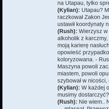
na Utapau, tylko spr
(Kylian):
Utapau? Mów
raczkował Zakon Jed
ustawił koordynaty n
(Rush):
Wierzysz w 
alkoholik z karczmy,
moją karierę nasłuch
opowieść przypadko
koloryzowana. - Rush
Maszyna powoli zacz
miastem, powoli opu
szybował w nicości, 
(Kylian):
W każdej op
musimy dostarczyć? 
(Rush):
Nie wiem.. 
— mlasnął. Przewozi