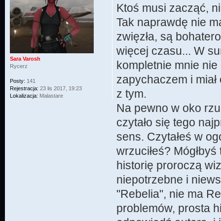
Ktoś musi zacząć, ni
Tak naprawdę nie mam
zwięzła, są bohater
więcej czasu... W s
Sara Varosh
kompletnie mnie nie 
Rycerz
zapychaczem i miał c
Posty:
141
Rejestracja:
23 lis 2017, 19:23
z tym.
Lokalizacja:
Malastare
Na pewno w oko rzuci
czytało się tego najp
sens. Czytałeś w og
wrzuciłeś? Mógłbyś t
historię proroczą wiz
niepotrzebne i niews
"Rebelia", nie ma R
problemów, prosta h