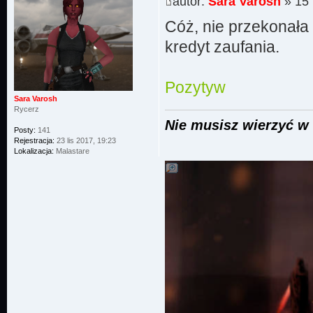
autor:
Sara Varosh
» 15 
Cóż, nie przekonała
kredyt zaufania.
Pozytyw
Sara Varosh
Rycerz
Nie musisz wierzyć w 
Posty:
141
Rejestracja:
23 lis 2017, 19:23
Lokalizacja:
Malastare