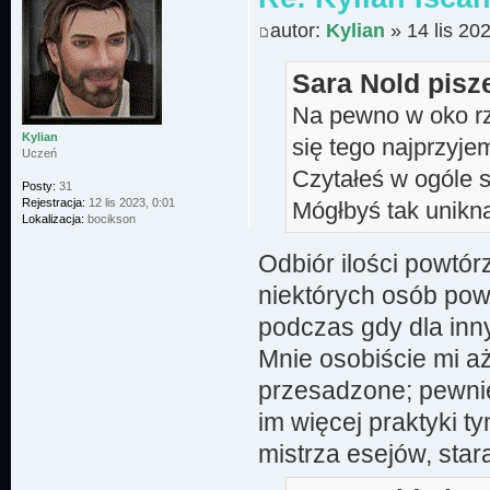
autor:
Kylian
» 14 lis 20
Sara Nold pisz
Na pewno w oko rzu
Kylian
się tego najprzyjem
Uczeń
Czytałeś w ogóle s
Posty:
31
Rejestracja:
12 lis 2023, 0:01
Mógłbyś tak unikną
Lokalizacja:
bocikson
Odbiór ilości powtór
niektórych osób pow
podczas gdy dla inn
Mnie osobiście mi aż
przesadzone; pewnie
im więcej praktyki 
mistrza esejów, sta