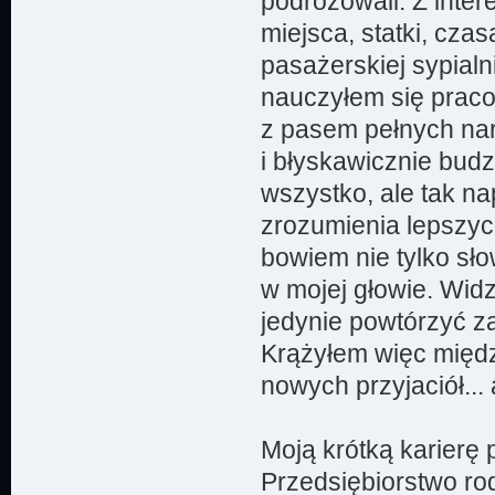
podróżowali. Z inter
miejsca, statki, cz
pasażerskiej sypialn
nauczyłem się praco
z pasem pełnych nar
i błyskawicznie budz
wszystko, ale tak n
zrozumienia lepszyc
bowiem nie tylko sło
w mojej głowie. Widz
jedynie powtórzyć z
Krążyłem więc międ
nowych przyjaciół..
Moją krótką karierę 
Przedsiębiorstwo ro