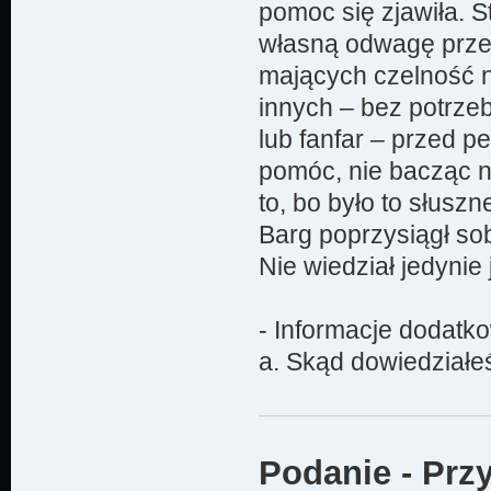
pomoc się zjawiła. St
własną odwagę przeb
mających czelność n
innych – bez potrze
lub fanfar – przed p
pomóc, nie bacząc n
to, bo było to słuszne
Barg poprzysiągł so
Nie wiedział jedynie 
- Informacje dodatk
a. Skąd dowiedziałe
Podanie - Prz