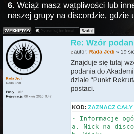
6.
Wciąż masz wątpliwości lub inne
naszej grupy na discordzie, gdzie
Temat zamknięty
Re: Wzór podan
autor:
Rada Jedi
» 19 si
Znajduje się tutaj w
podania do Akademii
dziale "Punkt Rekrut
Rada Jedi
Rada Jedi
postaci.
Posty:
1015
Rejestracja:
08 kwie 2010, 9:47
KOD:
ZAZNACZ CAŁY
- Informacje og
a. Nick na disc