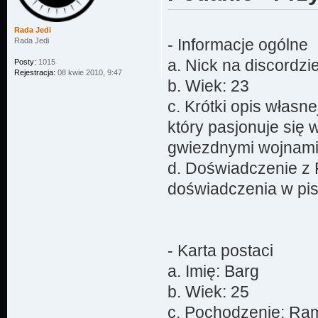
miejscu uznanym
Wyjaśnienie cze
Rada Jedi
- Informacje ogólne
Rada Jedi
jak potoczyła s
a. Nick na discordz
zakończyć. Zawa
Posty:
1015
Rejestracja:
08 kwie 2010, 9:47
który jest mome
b. Wiek: 23
postaci w nasze
c. Krótki opis włas
który pasjonuje się
- Informacje do
gwiezdnymi wojnami
a. Skąd dowiedz
d. Doświadczenie z 
doświadczenia w pis
- Karta postaci
a. Imię: Barg
b. Wiek: 25
c. Pochodzenie: Ram