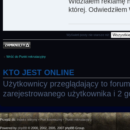
Widziałem reklamę n
której. Odwiedziłem 
Wyświetl posty nie starsze niż:
Temat zamknięty
Wróć do Punkt rekrutacyjny
KTO JEST ONLINE
Użytkownicy przeglądający to foru
zarejestrowanego użytkownika i 2 g
Przejdź do:
Indeks witryny
›
Port kosmiczny
›
Punkt rekrutacyjny
Powered by
phpBB
© 2000, 2002, 2005, 2007 phpBB Group.