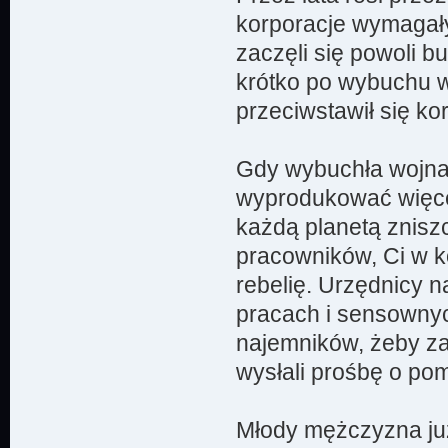
korporacje wymagały 
zaczęli się powoli b
krótko po wybuchu w
przeciwstawił się ko
Gdy wybuchła wojna,
wyprodukować więcej
każdą planetą znisz
pracowników, Ci w ko
rebelię. Urzędnicy n
pracach i sensownyc
najemników, żeby za
wysłali prośbę o po
Młody mężczyzna ju