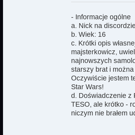
- Informacje ogólne
a. Nick na discordz
b. Wiek: 16
c. Krótki opis własn
majsterkowicz, uwiel
najnowszych samolo
starszy brat i można
Oczywiście jestem t
Star Wars!
d. Doświadczenie z 
TESO, ale krótko - r
niczym nie brałem ud