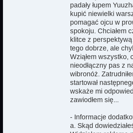
padały łupem Yuuzha
kupić niewielki war
pomagać ojcu w prow
spokoju. Chciałem cz
klitce z perspektywą
tego dobrze, ale chy
Wziąłem wszystko, c
nieodłączny pas z na
wibronóż. Zatrudnił
startował następneg
wskaże mi odpowiedn
zawiodłem się...
- Informacje dodatk
a. Skąd dowiedziałe