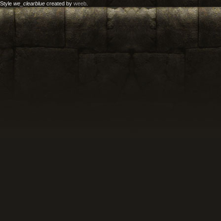
Style
we_clearblue
created by
weeb
.