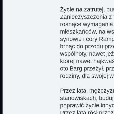
Życie na zatrutej, pu
Zanieczyszczenia z f
rosnące wymagania K
mieszkańców, na wsz
synowie i córy Ramp
brnąc do przodu prz
wspólnoty, nawet jeż
której nawet najkwaś
oto Barg przeżył, pr
rodziny, dla swojej w
Przez lata, mężczyz
stanowiskach, buduj
poprawić życie innyc
Przez lata rósł prze