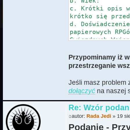
b. Wiek:
c. Krótki opis 
krótko się prze
d. Doświadczeni
papierowych RPG
Gwiezdnych Woje
Discorda.]
Przypominamy iż wa
przestrzeganie wsz
- Karta postaci
a. Imię:
Jeśli masz problem z
b. Wiek:
dołączyć
na naszej s
c. Pochodzenie:
d. Rasa:
Re: Wzór podan
e. Opis wyglądu
autor:
Rada Jedi
» 19 si
f. Przeszłość p
opis wydarzeń w
Podanie - Prz