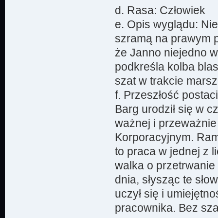
d. Rasa: Człowiek
e. Opis wyglądu: Ni
szramą na prawym po
że Janno niejedno w 
podkreśla kolba blas
szat w trakcie marsz
f. Przeszłość postaci
Barg urodził się w c
ważnej i przeważnie
Korporacyjnym. Ramp
to praca w jednej z 
walka o przetrwanie
dnia, słysząc te sł
uczył się i umiejętn
pracownika. Bez sza