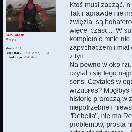
Ktoś musi zacząć, ni
Tak naprawdę nie mam
zwięzła, są bohater
więcej czasu... W s
Sara Varosh
kompletnie mnie nie 
Rycerz
zapychaczem i miał c
Posty:
141
Rejestracja:
23 lis 2017, 19:23
z tym.
Lokalizacja:
Malastare
Na pewno w oko rzuci
czytało się tego najp
sens. Czytałeś w og
wrzuciłeś? Mógłbyś t
historię proroczą wiz
niepotrzebne i niews
"Rebelia", nie ma R
problemów, prosta h