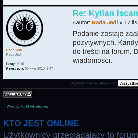
Re: Kylian Iscan
autor:
Rada Jedi
» 17 li
Podanie zostaje za
pozytywnych. Kandyd
do treści na forum. 
Rada Jedi
Rada Jedi
wiadomości.
Posty:
1015
Rejestracja:
08 kwie 2010, 9:47
Wyświetl posty nie starsze niż:
Temat zamknięty
Wróć do Punkt rekrutacyjny
KTO JEST ONLINE
Użytkownicy przeglądający to foru