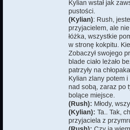
Kylian wstał jak za
pustości.
(Kylian)
: Rush, jest
przyjacielem, ale n
łóżka, wszystkie po
w stronę kokpitu. Ki
Zobaczył swojego pr
blade ciało leżało b
patrzyły na chłopaka
Kylian zlany potem i 
nad sobą, zaraz po 
bolące miejsce.
(Rush):
Młody, wszys
(Kylian):
Ta.. Tak, c
przyjaciela z przym
(Rush):
Czy ja wiem