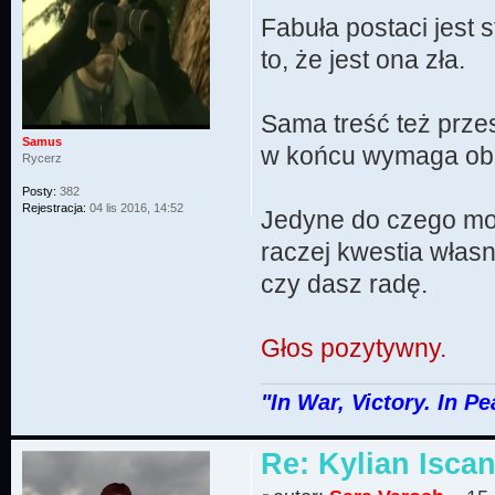
Fabuła postaci jest
to, że jest ona zła.
Sama treść też przes
Samus
w końcu wymaga obe
Rycerz
Posty:
382
Rejestracja:
04 lis 2016, 14:52
Jedyne do czego mogę
raczej kwestia własn
czy dasz radę.
Głos pozytywny.
"In War, Victory. In Pe
Re: Kylian Iscan