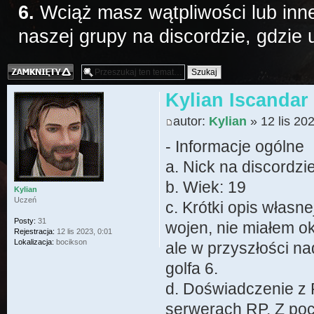
6.
Wciąż masz wątpliwości lub inne
naszej grupy na discordzie, gdzie
Temat zamknięty
Kylian Iscandar
autor:
Kylian
» 12 lis 20
- Informacje ogólne
a. Nick na discordzi
b. Wiek: 19
Kylian
Uczeń
c. Krótki opis własn
Posty:
31
wojen, nie miałem o
Rejestracja:
12 lis 2023, 0:01
Lokalizacja:
bocikson
ale w przyszłości n
golfa 6.
d. Doświadczenie z 
serwerach RP. Z po