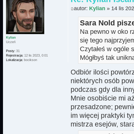
autor:
Kylian
» 14 lis 20
Sara Nold pisz
Na pewno w oko rzu
Kylian
się tego najprzyjem
Uczeń
Czytałeś w ogóle s
Posty:
31
Rejestracja:
12 lis 2023, 0:01
Mógłbyś tak unikną
Lokalizacja:
bocikson
Odbiór ilości powtór
niektórych osób pow
podczas gdy dla inn
Mnie osobiście mi aż
przesadzone; pewnie
im więcej praktyki 
mistrza esejów, sta