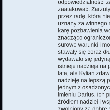
odpowiedzialności z
zaatakować. Zarzuty
przez radę, która n
uznany za winnego n
karę pozbawienia wol
znacząco ograniczony
surowe warunki i mo
stawały się coraz dł
wydawało się jedyną
istnieje nadzieja na
lata, ale Kylian zda
nadzieję na lepszą p
jednym z osadzonych
imieniu Darius. Ich p
źródłem nadziei i ws
zwolniony za dobre s