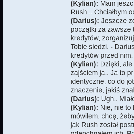
(Kylian):
Mam jeszcze
Rush... Chciałbym o
(Darius):
Jeszcze zd
początki za zawsze 
kredytów, zorganizuj
Tobie siedzi. - Dariu
kredytów przed nim.
(Kylian):
Dzięki, ale
zajściem ja.. Ja to 
identyczne, co do jo
znaczenie, jakiś zn
(Darius):
Ugh.. Miałe
(Kylian):
Nie, nie to
mówiłem, chcę, żeby
jak Rush został post
odepchnąłem ich. Poc