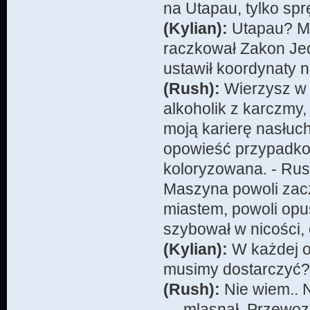
na Utapau, tylko spr
(Kylian):
Utapau? Mów
raczkował Zakon Jed
ustawił koordynaty n
(Rush):
Wierzysz w 
alkoholik z karczmy,
moją karierę nasłuch
opowieść przypadko
koloryzowana. - Rush
Maszyna powoli zacz
miastem, powoli opu
szybował w nicości, 
(Kylian):
W każdej op
musimy dostarczyć? 
(Rush):
Nie wiem.. 
— mlasnął. Przewozi