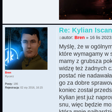
Re: Kylian Iscan
autor:
Bren
» 16 lis 2023
Myślę, że w ogólnym 
które wymagamy w sa
mamy z grubsza pok
widzę też żadnych c
Bren
postać nie nadawałab
Rycerz
go za dobre sprawow
Posty:
186
Rejestracja:
02 sty 2016, 16:15
koniec został przed
Kylian jest już nap
snu, więc będzie mo
która mnie najbardzie