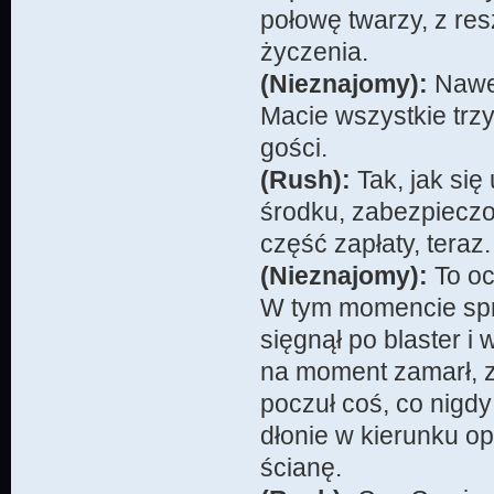
połowę twarzy, z re
życzenia.
(Nieznajomy):
Nawet
Macie wszystkie trz
gości.
(Rush):
Tak, jak si
środku, zabezpiecz
część zapłaty, teraz.
(Nieznajomy):
To oc
W tym momencie spra
sięgnął po blaster i 
na moment zamarł, 
poczuł coś, co nigdy
dłonie w kierunku op
ścianę.