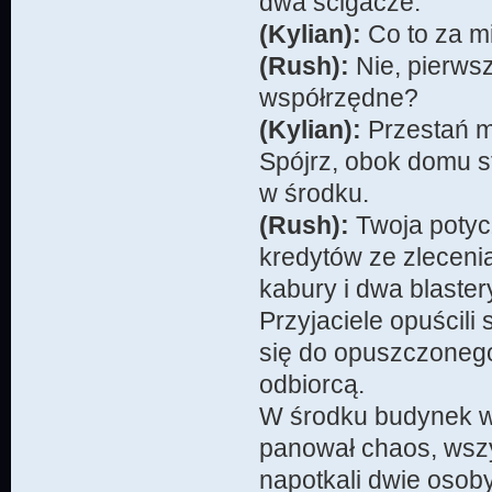
dwa ścigacze.
(Kylian):
Co to za mi
(Rush):
Nie, pierwsz
współrzędne?
(Kylian):
Przestań mi
Spójrz, obok domu st
w środku.
(Rush):
Twoja potyc
kredytów ze zleceni
kabury i dwa blaster
Przyjaciele opuścili
się do opuszczonego
odbiorcą.
W środku budynek wy
panował chaos, wszy
napotkali dwie osoby