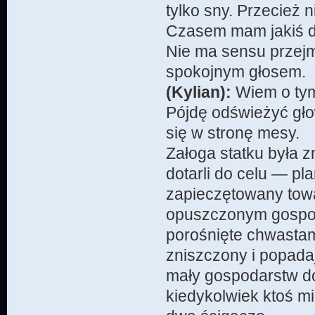
tylko sny. Przecież 
Czasem mam jakiś dz
Nie ma sensu przejm
spokojnym głosem.
(Kylian):
Wiem o tym
Pójdę odświeżyć głow
się w stronę mesy.
Załoga statku była 
dotarli do celu — pl
zapieczętowany towar
opuszczonym gospod
porośnięte chwastami
zniszczony i popada
mały gospodarstw do
kiedykolwiek ktoś m