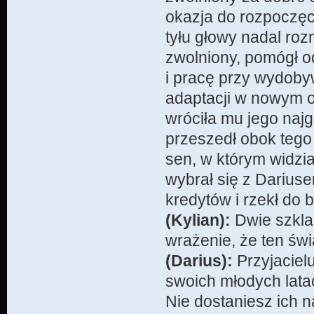
okazja do rozpoczęc
tyłu głowy nadal roz
zwolniony, pomógł o
i pracę przy wydoby
adaptacji w nowym o
wróciła mu jego naj
przeszedł obok tego 
sen, w którym widzia
wybrał się z Dariuse
kredytów i rzekł do
(Kylian):
Dwie szkla
wrażenie, że ten świ
(Darius):
Przyjacielu
swoich młodych lata
Nie dostaniesz ich n