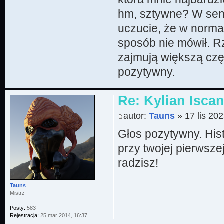
hm, sztywne? W sens
uczucie, że w norma
sposób nie mówił. Rz
zajmują większą częś
pozytywny.
Re: Kylian Iscan
autor:
Tauns
» 17 lis 202
Głos pozytywny. Hist
przy twojej pierwsze
radzisz!
Tauns
Mistrz
Posty:
583
Rejestracja:
25 mar 2014, 16:37