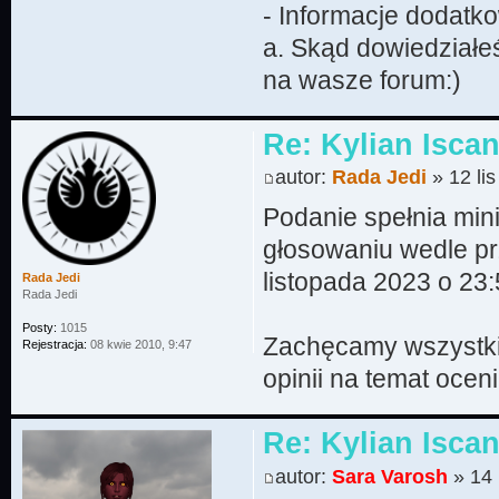
- Informacje dodatk
a. Skąd dowiedziałeś
na wasze forum:)
Re: Kylian Isca
autor:
Rada Jedi
» 12 li
Podanie spełnia mi
głosowaniu wedle pr
listopada 2023 o 23:
Rada Jedi
Rada Jedi
Posty:
1015
Zachęcamy wszystki
Rejestracja:
08 kwie 2010, 9:47
opinii na temat oce
Re: Kylian Iscan
autor:
Sara Varosh
» 14 