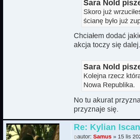
Sara Nold pisz
Skoro już wrzuciłeś
ścianę było już zu
Chciałem dodać jaki
akcja toczy się dalej
Sara Nold pisz
Kolejna rzecz która
Nowa Republika.
No tu akurat przyzna
przyznaje się.
Re: Kylian Iscan
autor:
Samus
» 15 lis 20