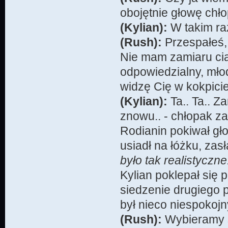
obojętnie głowę chło
(Kylian):
W takim raz
(Rush):
Przespałeś,
Nie mam zamiaru ciąg
odpowiedzialny, młod
widzę Cię w kokpici
(Kylian):
Ta.. Ta.. Z
znowu.. - chłopak za
Rodianin pokiwał gło
usiadł na łóżku, zas
było tak realistyczn
Kylian poklepał się p
siedzenie drugiego p
był nieco niespokojn
(Rush):
Wybieramy s