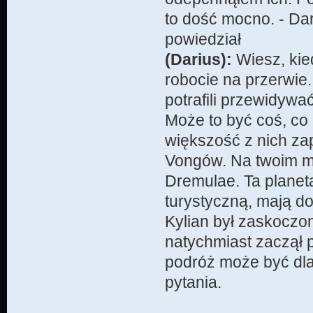
to dość mocno. - Dar
powiedział
(Darius):
Wiesz, kie
robocie na przerwie
potrafili przewidywa
Może to być coś, co 
większość z nich za
Vongów. Na twoim mi
Dremulae. Ta planeta
turystyczną, mają d
Kylian był zaskoczo
natychmiast zaczął p
podróż może być dla
pytania.