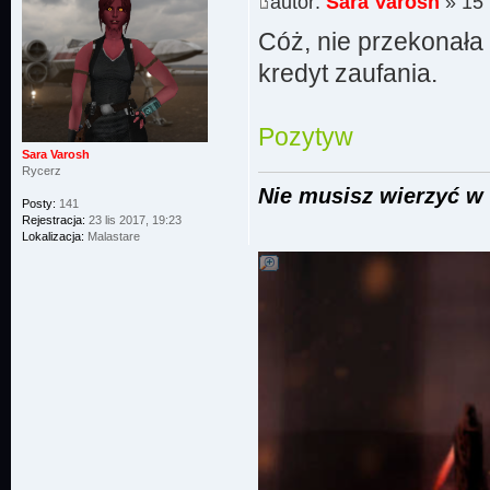
autor:
Sara Varosh
» 15 
Cóż, nie przekonała
kredyt zaufania.
Pozytyw
Sara Varosh
Rycerz
Nie musisz wierzyć w 
Posty:
141
Rejestracja:
23 lis 2017, 19:23
Lokalizacja:
Malastare