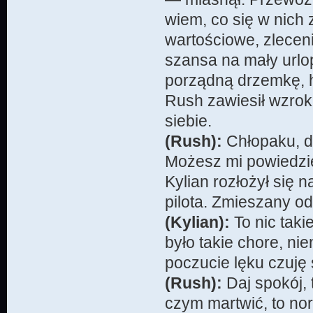
wiem, co się w nich 
wartościowe, zlece
szansa na mały urlo
porządną drzemkę, 
Rush zawiesił wzrok
siebie.
(Rush):
Chłopaku, d
Możesz mi powiedzieć
Kylian rozłożył się n
pilota. Zmieszany od
(Kylian):
To nic taki
było takie chore, n
poczucie lęku czuję 
(Rush):
Daj spokój, 
czym martwić, to nor