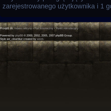
zarejestrowanego użytkownika i 1 g
Przejdź do:
Indeks witryny
›
Port kosmiczny
›
Punkt rekrutacyjny
Powered by
phpBB
© 2000, 2002, 2005, 2007 phpBB Group.
Style
we_clearblue
created by
weeb
.