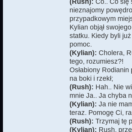
(Rush):
Co.. Co się 
nieznajomy powędro
przypadkowym miej
Kylian objął swojego
statku. Kiedy byli ju
pomoc.
(Kylian):
Cholera, R
tego, rozumiesz?!
Osłabiony Rodianin p
na boki i rzekł;
(Rush):
Hah.. Nie wi
mnie Ja.. Ja chyba ni
(Kylian):
Ja nie mam 
teraz. Pomogę Ci, r
(Rush):
Trzymaj tę p
(Kylian):
Rush, prze