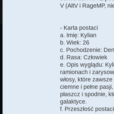
V (AltV i RageMP, ni
- Karta postaci
a. Imię: Kylian
b. Wiek: 26
c. Pochodzenie: De
d. Rasa: Człowiek
e. Opis wyglądu: Ky
ramionach i zarysow
włosy, które zawsze
ciemne i pełne pasji
płaszcz i spodnie, k
galaktyce.
f. Przeszłość postaci