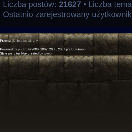
Liczba postów:
21627
• Liczba tem
Ostatnio zarejestrowany użytkowni
Przejdź do:
Indeks witryny
Powered by
phpBB
© 2000, 2002, 2005, 2007 phpBB Group.
Style
we_clearblue
created by
weeb
.