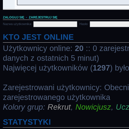
ZALOGUJ SIĘ
•
ZAREJESTRUJ SIĘ
Nazwa użytkownika:
Hasło:
KTO JEST ONLINE
Użytkownicy online:
20
:: 0 zarejes
danych z ostatnich 5 minut)
Najwięcej użytkowników (
1297
) był
Zarejestrowani użytkownicy: Obecn
zarejestrowanego użytkownika
Kolory grup:
Rekrut
,
Nowicjusz
,
Uc
STATYSTYKI