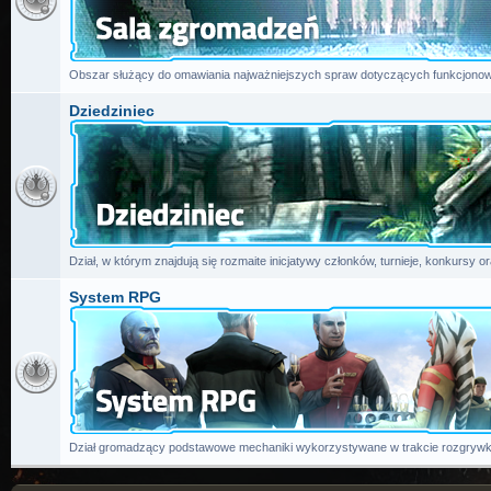
Obszar służący do omawiania najważniejszych spraw dotyczących funkcjonow
Dziedziniec
Dział, w którym znajdują się rozmaite inicjatywy członków, turnieje, konkursy or
System RPG
Dział gromadzący podstawowe mechaniki wykorzystywane w trakcie rozgrywk