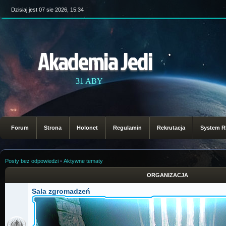
Dzisiaj jest 07 sie 2026, 15:34
Akademia Jedi
31 ABY
Forum
Strona
Holonet
Regulamin
Rekrutacja
System 
Posty bez odpowiedzi
•
Aktywne tematy
ORGANIZACJA
Sala zgromadzeń