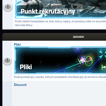
Punkt zbiórki kandydatów na Jedi, którzy sądzą, że poradzą sobie ze wszystk
nimi wola Mocy.
SERWER
Pliki
Dział gromadzący zasoby, których posiadanie umożliwia grę na serwerze Akade
Discord